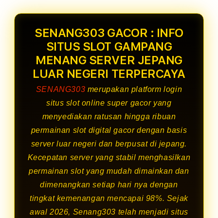
SENANG303 GACOR : INFO
SITUS SLOT GAMPANG
MENANG SERVER JEPANG
LUAR NEGERI TERPERCAYA
SENANG303
merupakan platform login
situs slot online super gacor yang
menyediakan ratusan hingga ribuan
permainan slot digital gacor dengan basis
server luar negeri dan berpusat di jepang.
Kecepatan server yang stabil menghasilkan
permainan slot yang mudah dimainkan dan
dimenangkan setiap hari nya dengan
tingkat kemenangan mencapai 98%. Sejak
awal 2026, Senang303 telah menjadi situs