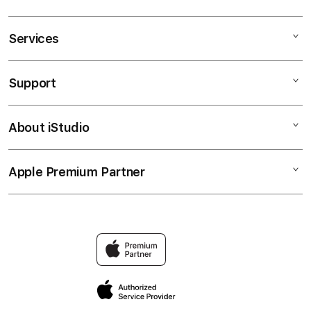
Services
SENANG303
SLOT GACOR
Support
AppleCare+
SLOT THAILAND
Corporate
SLOT ONLINE
About iStudio
My Account
SENANG303
SITUS GACOR
Collection & Delivery
Elush Service Provider
LINK GACOR
Apple Premium Partner
About Us
Returns & Exchanges
Financing Options
SLOT88
Find an iStudio near you
Contact Us
Trade-in
SLOT
Why Shop at iStudio
FAQ
Travellerâ€™s Reservation
Elush Corporate Website
Privacy Policy
Site Terms of Use