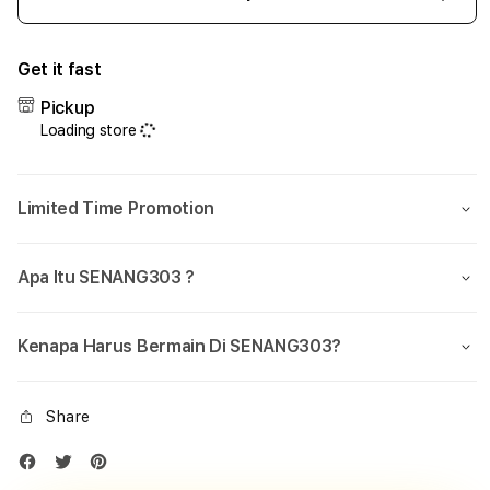
Decrease
Incr
quantity
quant
for
for
Get it fast
SENANG303
SEN
GACOR
GAC
Pickup
:
:
Loading store
INFO
INFO
SITUS
SITU
SLOT
SLO
Limited Time Promotion
GAMPANG
GAM
MENANG
MEN
SERVER
SER
Apa Itu SENANG303 ?
JEPANG
JEP
LUAR
LUA
NEGERI
NEGE
Kenapa Harus Bermain Di SENANG303?
TERPERCAYA
TER
Share