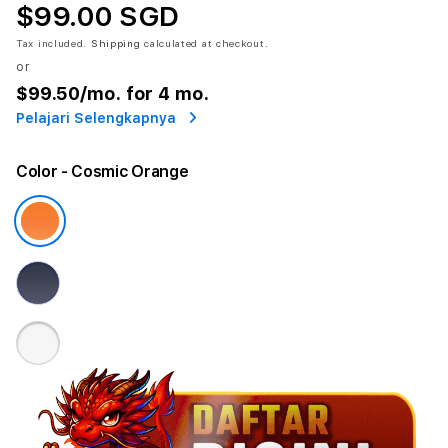
$99.00 SGD
Tax included.
Shipping
calculated at checkout.
or
$99.50
/mo. for 4 mo.
Pelajari Selengkapnya
Color
- Cosmic Orange