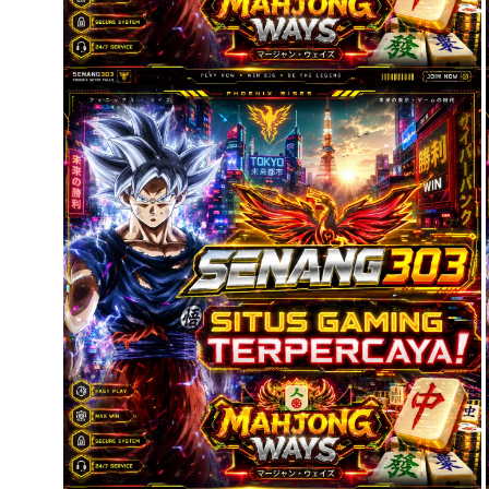
Open
media
4
in
modal