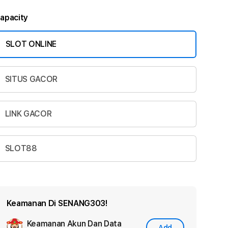
apacity
SLOT ONLINE
SITUS GACOR
LINK GACOR
SLOT88
Keamanan Di SENANG303!
Keamanan Akun Dan Data
Add
Add