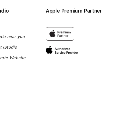
udio
Apple Premium Partner
udio near you
 iStudio
rate Website