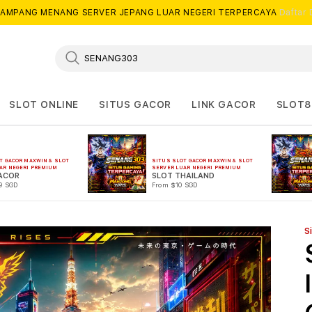
 GAMPANG MENANG SERVER JEPANG LUAR NEGERI TERPERCAYA
Daftar D
SLOT ONLINE
SITUS GACOR
LINK GACOR
SLOT8
T GACOR MAXWIN & SLOT
SITUS SLOT GACOR MAXWIN & SLOT
AR NEGERI PREMIUM
SERVER LUAR NEGERI PREMIUM
ACOR
SLOT THAILAND
9 SGD
From $10 SGD
S