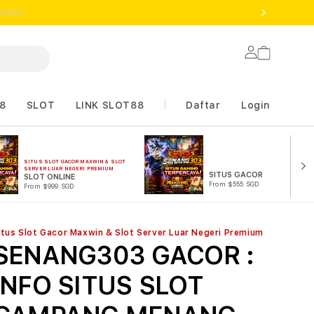
isini !
Lo
Log
Cart
in
8
SLOT
LINK SLOT88
Daftar
Login
SITUS SLOT GACOR MAXWIN & SLOT
SERVER LUAR NEGERI PREMIUM
SITUS GACOR
SLOT ONLINE
From $555 SGD
From $999 SGD
itus Slot Gacor Maxwin & Slot Server Luar Negeri Premium
SENANG303 GACOR :
INFO SITUS SLOT