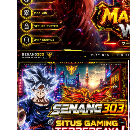
Open
media
1
in
modal