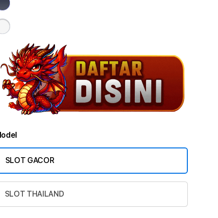
odel
SLOT GACOR
SLOT THAILAND