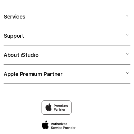
Services
SENANG303
SLOT GACOR
Support
AppleCare+
SLOT THAILAND
Corporate
SLOT ONLINE
About iStudio
My Account
SENANG303
SITUS GACOR
Collection & Delivery
Elush Service Provider
LINK GACOR
Apple Premium Partner
About Us
Returns & Exchanges
Financing Options
SLOT88
Find an iStudio near you
Contact Us
Trade-in
SLOT
Why Shop at iStudio
FAQ
Travellerâ€™s Reservation
Elush Corporate Website
Privacy Policy
Site Terms of Use