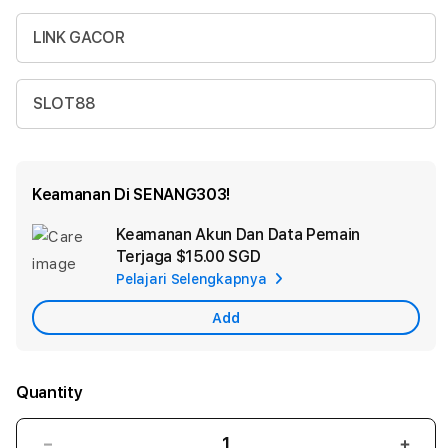
LINK GACOR
SLOT88
Keamanan Di SENANG303!
Keamanan Akun Dan Data Pemain
Ad
Terjaga
$15.00 SGD
App
Pelajari Selengkapnya
Car
Add
Quantity