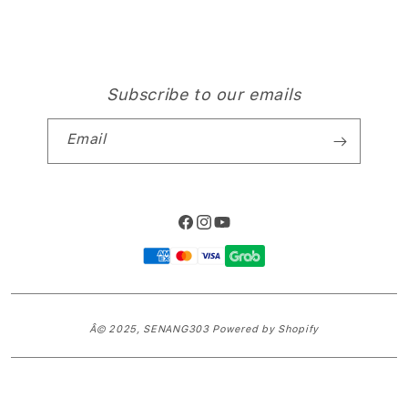
Subscribe to our emails
Email
Facebook
Instagram
YouTube
Payment
methods
Â© 2025,
SENANG303
Powered by Shopify