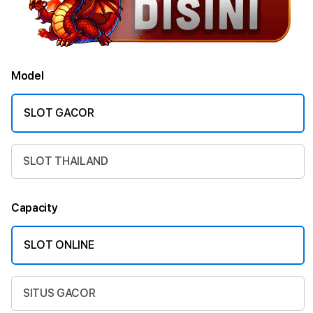
Model
SLOT GACOR
SLOT THAILAND
Capacity
SLOT ONLINE
SITUS GACOR