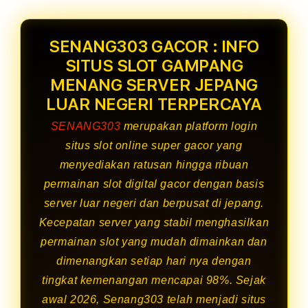
SENANG303 GACOR : INFO
SITUS SLOT GAMPANG
MENANG SERVER JEPANG
LUAR NEGERI TERPERCAYA
SENANG303
merupakan platform login
situs slot online super gacor yang
menyediakan ratusan hingga ribuan
permainan slot digital gacor dengan basis
server luar negeri dan berpusat di jepang.
Kecepatan server yang stabil menghasilkan
permainan slot yang mudah dimainkan dan
dimenangkan setiap hari nya dengan
tingkat kemenangan mencapai 98%. Sejak
awal 2026, Senang303 telah menjadi situs