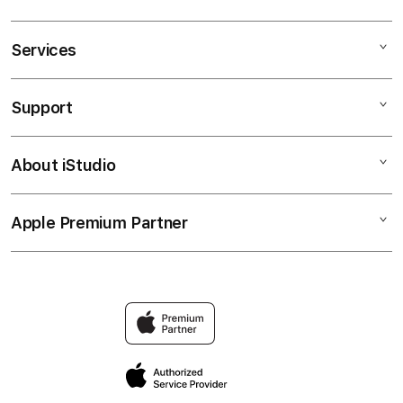
Services
SENANG303
SLOT GACOR
Support
AppleCare+
SLOT THAILAND
Corporate
SLOT ONLINE
About iStudio
My Account
SENANG303
SITUS GACOR
Collection & Delivery
Elush Service Provider
LINK GACOR
Apple Premium Partner
About Us
Returns & Exchanges
Financing Options
SLOT88
Find an iStudio near you
Contact Us
Trade-in
SLOT
Why Shop at iStudio
FAQ
Travellerâ€™s Reservation
Elush Corporate Website
Privacy Policy
Site Terms of Use