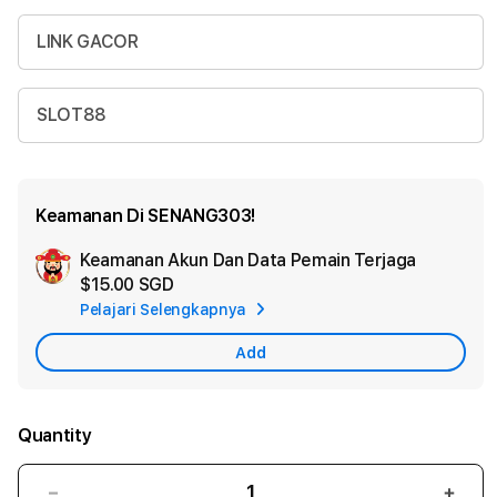
LINK GACOR
SLOT88
Keamanan Di SENANG303!
Keamanan Akun Dan Data Pemain Terjaga
Ad
$15.00 SGD
App
Pelajari Selengkapnya
Car
Add
Quantity