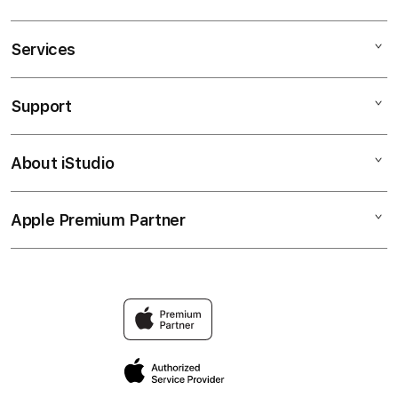
Services
SENANG303
SLOT GACOR
Support
AppleCare+
SLOT THAILAND
Corporate
SLOT ONLINE
About iStudio
My Account
SENANG303
SITUS GACOR
Collection & Delivery
Elush Service Provider
LINK GACOR
Apple Premium Partner
About Us
Returns & Exchanges
Financing Options
SLOT88
Find an iStudio near you
Contact Us
Trade-in
SLOT
Why Shop at iStudio
FAQ
Travellerâ€™s Reservation
Elush Corporate Website
Privacy Policy
Site Terms of Use