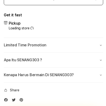
Decrease
Incr
quantity
quant
for
for
Get it fast
SENANG303
SEN
GACOR
GAC
Pickup
:
:
Loading store
INFO
INFO
SITUS
SITU
SLOT
SLO
Limited Time Promotion
GAMPANG
GAM
MENANG
MEN
SERVER
SER
Apa Itu SENANG303 ?
JEPANG
JEP
LUAR
LUA
NEGERI
NEGE
Kenapa Harus Bermain Di SENANG303?
TERPERCAYA
TER
Share