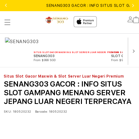
SENANG303 GACOR : INFO SITUS SLOT GAMP
Lo
in
SITUS SLOT GACOR MAXWIN & SLOT SERVER LUAR NEGERI PREMIUM
SITUS SLOT GACOR M
SENANG303
SLOT GACOR
From $999 SGD
From $999 SGD
Situs Slot Gacor Maxwin & Slot Server Luar Negeri Premium
SENANG303 GACOR : INFO SITUS
SLOT GAMPANG MENANG SERVER
JEPANG LUAR NEGERI TERPERCAYA
SKU:
180520232
Barcode:
180520232