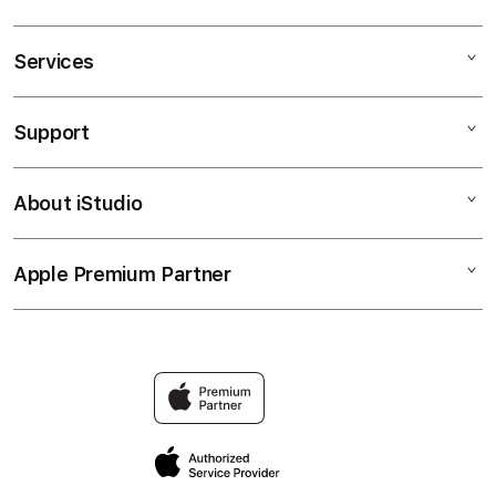
Services
SENANG303
SLOT GACOR
Support
AppleCare+
SLOT THAILAND
Corporate
SLOT ONLINE
About iStudio
My Account
SENANG303
SITUS GACOR
Collection & Delivery
Elush Service Provider
LINK GACOR
Apple Premium Partner
About Us
Returns & Exchanges
Financing Options
SLOT88
Find an iStudio near you
Contact Us
Trade-in
SLOT
Why Shop at iStudio
FAQ
Travellerâ€™s Reservation
Elush Corporate Website
Privacy Policy
Site Terms of Use