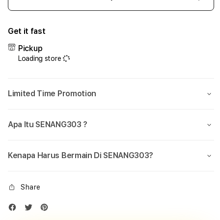
Decrease
Incr
quantity
quant
for
for
Get it fast
SENANG303
SEN
GACOR
GAC
Pickup
:
:
Loading store
INFO
INFO
SITUS
SITU
SLOT
SLO
Limited Time Promotion
GAMPANG
GAM
MENANG
MEN
SERVER
SER
Apa Itu SENANG303 ?
JEPANG
JEP
LUAR
LUA
NEGERI
NEGE
Kenapa Harus Bermain Di SENANG303?
TERPERCAYA
TER
Share