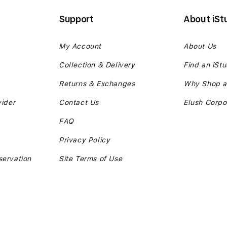
Support
About iSt
My Account
About Us
Collection & Delivery
Find an iSt
Returns & Exchanges
Why Shop at
vider
Contact Us
Elush Corpo
FAQ
Privacy Policy
servation
Site Terms of Use