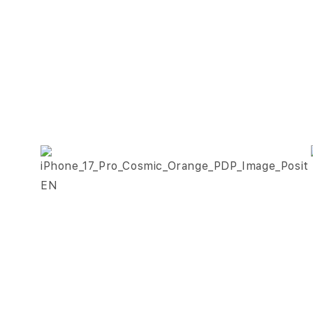
Open
media
1
in
modal