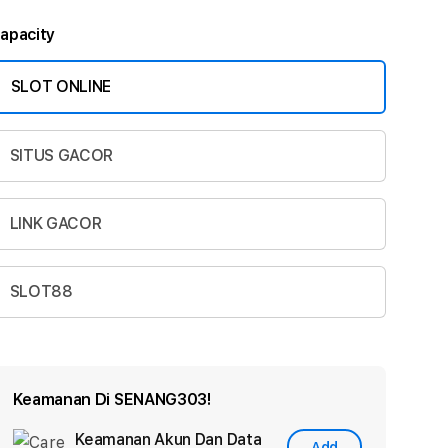
apacity
SLOT ONLINE
SITUS GACOR
LINK GACOR
SLOT88
Keamanan Di SENANG303!
Keamanan Akun Dan Data
Add
Add