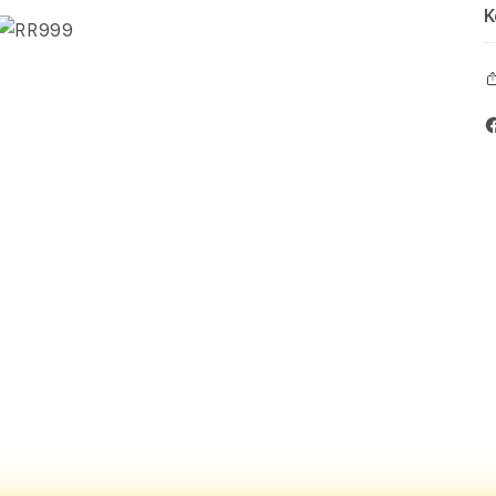
K
Open
media
7
in
modal
Open
media
9