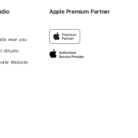
udio
Apple Premium Partner
udio near you
 iStudio
rate Website