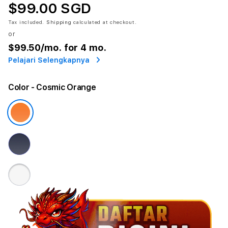
$99.00 SGD
Tax included.
Shipping
calculated at checkout.
or
$99.50
/mo. for 4 mo.
Pelajari Selengkapnya
Color
- Cosmic Orange