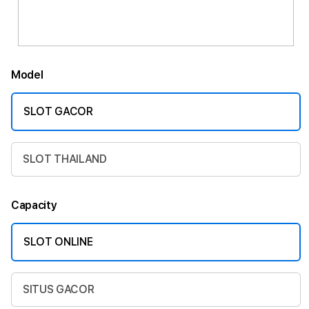
Model
SLOT GACOR
SLOT THAILAND
Capacity
SLOT ONLINE
SITUS GACOR