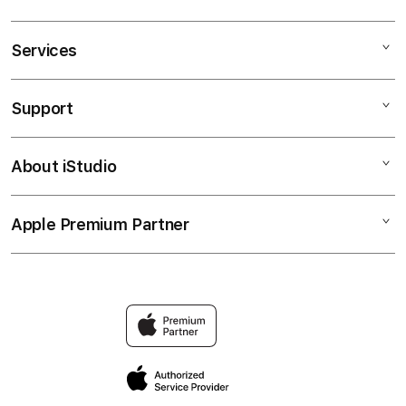
Services
SENANG303
SLOT GACOR
Support
AppleCare+
SLOT THAILAND
Corporate
SLOT ONLINE
About iStudio
My Account
SENANG303
SITUS GACOR
Collection & Delivery
Elush Service Provider
LINK GACOR
Apple Premium Partner
About Us
Returns & Exchanges
Financing Options
SLOT88
Find an iStudio near you
Contact Us
Trade-in
SLOT
Why Shop at iStudio
FAQ
Travellerâ€™s Reservation
Elush Corporate Website
Privacy Policy
Site Terms of Use