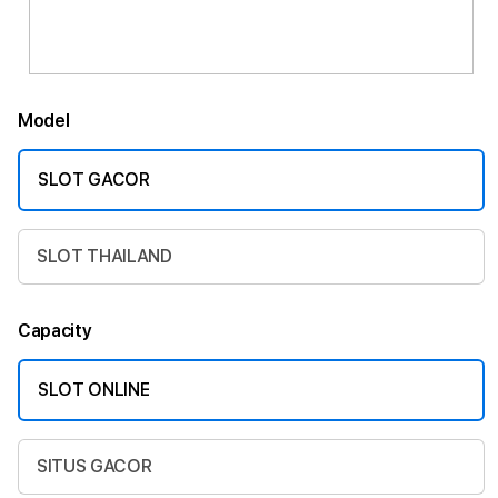
Model
SLOT GACOR
SLOT THAILAND
Capacity
SLOT ONLINE
SITUS GACOR