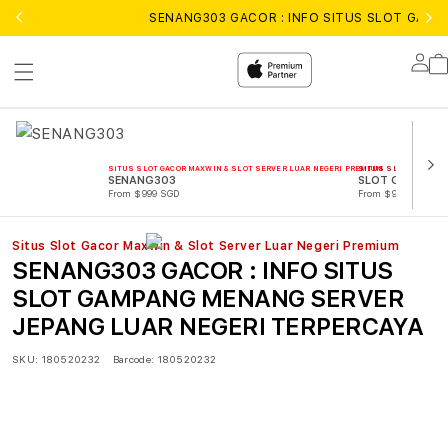
SENANG303 GACOR : INFO SITUS SLOT GAMP
Lo
in
SITUS SLOT GACOR MAXWIN & SLOT SERVER LUAR NEGERI PREMIUM
SITUS SLOT GACOR M
SENANG303
SLOT GACOR
From $999 SGD
From $999 SGD
Situs Slot Gacor Maxwin & Slot Server Luar Negeri Premium
SENANG303 GACOR : INFO SITUS
SLOT GAMPANG MENANG SERVER
JEPANG LUAR NEGERI TERPERCAYA
SKU:
180520232
Barcode:
180520232