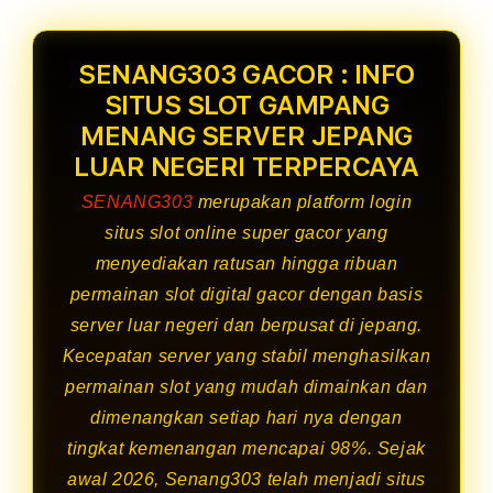
SENANG303 GACOR : INFO
SITUS SLOT GAMPANG
MENANG SERVER JEPANG
LUAR NEGERI TERPERCAYA
SENANG303
merupakan platform login
situs slot online super gacor yang
menyediakan ratusan hingga ribuan
permainan slot digital gacor dengan basis
server luar negeri dan berpusat di jepang.
Kecepatan server yang stabil menghasilkan
permainan slot yang mudah dimainkan dan
dimenangkan setiap hari nya dengan
tingkat kemenangan mencapai 98%. Sejak
awal 2026, Senang303 telah menjadi situs