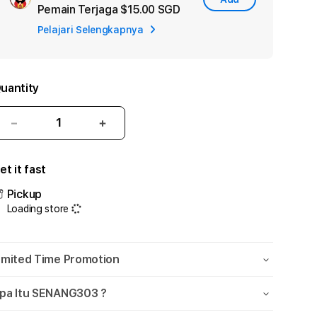
Pemain Terjaga
$15.00 SGD
Apple
Pelajari Selengkapnya
Care
uantity
Decrease
Increase
quantity
quantity
for
for
et it fast
SENANG303
SENANG303
GACOR
GACOR
Pickup
:
:
Loading store
INFO
INFO
SITUS
SITUS
SLOT
SLOT
imited Time Promotion
GAMPANG
GAMPANG
MENANG
MENANG
SERVER
SERVER
pa Itu SENANG303 ?
JEPANG
JEPANG