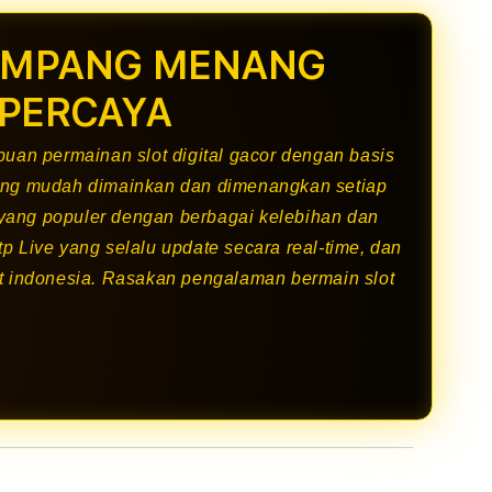
GAMPANG MENANG
RPERCAYA
buan permainan slot digital gacor dengan basis
 yang mudah dimainkan dan dimenangkan setiap
yang populer dengan berbagai kelebihan dan
Live yang selalu update secara real-time, dan
ot indonesia. Rasakan pengalaman bermain slot