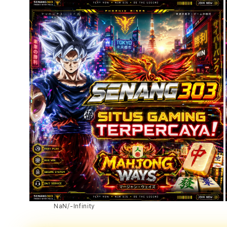
Open
media
6
in
modal
Open
of
NaN
/
-Infinity
media
8