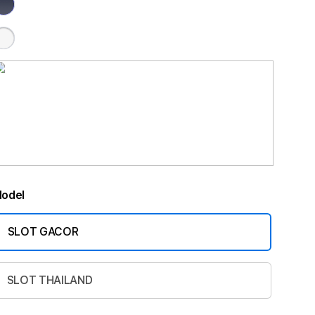
odel
SLOT GACOR
SLOT THAILAND