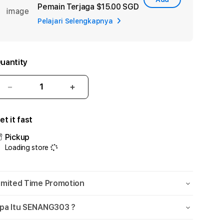
Pemain Terjaga
$15.00 SGD
Apple
Pelajari Selengkapnya
Care
uantity
Decrease
Increase
quantity
quantity
for
for
et it fast
SENANG303
SENANG303
GACOR
GACOR
Pickup
:
:
Loading store
INFO
INFO
SITUS
SITUS
SLOT
SLOT
imited Time Promotion
GAMPANG
GAMPANG
MENANG
MENANG
SERVER
SERVER
pa Itu SENANG303 ?
JEPANG
JEPANG