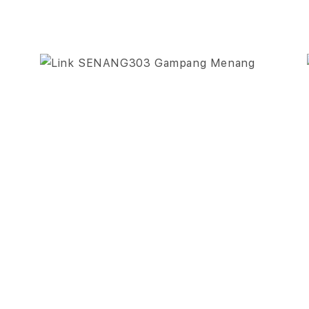
Open
media
4
in
modal