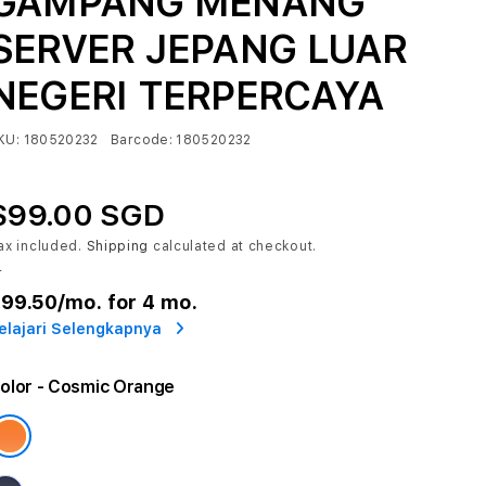
GAMPANG MENANG
SERVER JEPANG LUAR
NEGERI TERPERCAYA
KU:
180520232
Barcode:
180520232
$99.00 SGD
ax included.
Shipping
calculated at checkout.
r
99.50
/mo. for 4 mo.
elajari Selengkapnya
olor
- Cosmic Orange