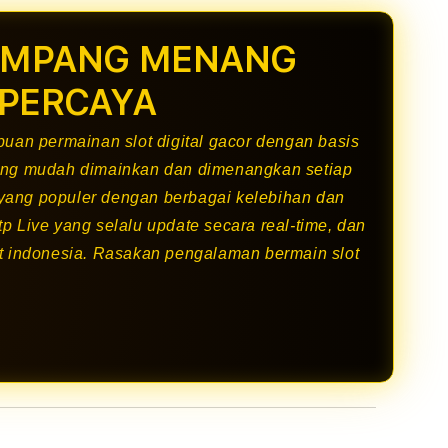
GAMPANG MENANG
RPERCAYA
buan permainan slot digital gacor dengan basis
 yang mudah dimainkan dan dimenangkan setiap
yang populer dengan berbagai kelebihan dan
Live yang selalu update secara real-time, dan
ot indonesia. Rasakan pengalaman bermain slot