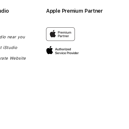
udio
Apple Premium Partner
udio near you
 iStudio
rate Website