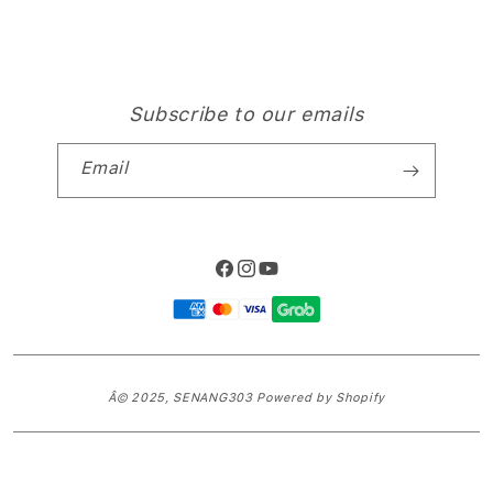
Subscribe to our emails
Email
Facebook
Instagram
YouTube
Payment
methods
Â© 2025,
SENANG303
Powered by Shopify