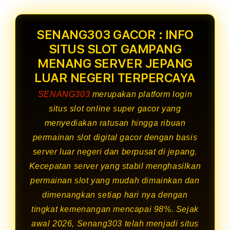
SENANG303 GACOR : INFO
SITUS SLOT GAMPANG
MENANG SERVER JEPANG
LUAR NEGERI TERPERCAYA
SENANG303
merupakan platform login
situs slot online super gacor yang
menyediakan ratusan hingga ribuan
permainan slot digital gacor dengan basis
server luar negeri dan berpusat di jepang.
Kecepatan server yang stabil menghasilkan
permainan slot yang mudah dimainkan dan
dimenangkan setiap hari nya dengan
tingkat kemenangan mencapai 98%. Sejak
awal 2026, Senang303 telah menjadi situs