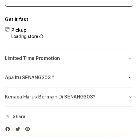
Decrease
Incr
quantity
quant
for
for
Get it fast
SENANG303
SEN
GACOR
GAC
Pickup
:
:
Loading store
INFO
INFO
SITUS
SITU
SLOT
SLO
Limited Time Promotion
GAMPANG
GAM
MENANG
MEN
SERVER
SER
Apa Itu SENANG303 ?
JEPANG
JEP
LUAR
LUA
NEGERI
NEGE
Kenapa Harus Bermain Di SENANG303?
TERPERCAYA
TER
Share