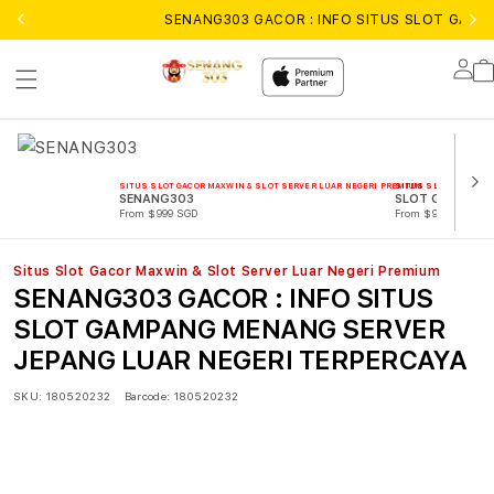
SENANG303 GACOR : INFO SITUS SLOT GAMP
Lo
in
SITUS SLOT GACOR MAXWIN & SLOT SERVER LUAR NEGERI PREMIUM
SITUS SLOT GACOR M
SENANG303
SLOT GACOR
From $999 SGD
From $999 SGD
Situs Slot Gacor Maxwin & Slot Server Luar Negeri Premium
SENANG303 GACOR : INFO SITUS
SLOT GAMPANG MENANG SERVER
JEPANG LUAR NEGERI TERPERCAYA
SKU:
180520232
Barcode:
180520232