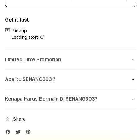
Decrease
Incr
quantity
quant
for
for
Get it fast
SENANG303
SEN
GACOR
GAC
Pickup
:
:
Loading store
INFO
INFO
SITUS
SITU
SLOT
SLO
Limited Time Promotion
GAMPANG
GAM
MENANG
MEN
SERVER
SER
Apa Itu SENANG303 ?
JEPANG
JEP
LUAR
LUA
NEGERI
NEGE
Kenapa Harus Bermain Di SENANG303?
TERPERCAYA
TER
Share