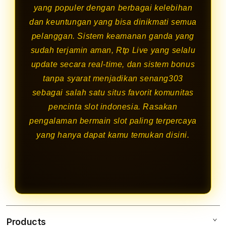
yang populer dengan berbagai kelebihan
dan keuntungan yang bisa dinikmati semua
pelanggan. Sistem keamanan ganda yang
sudah terjamin aman, Rtp Live yang selalu
update secara real-time, dan sistem bonus
tanpa syarat menjadikan senang303
sebagai salah satu situs favorit komunitas
pencinta slot indonesia. Rasakan
pengalaman bermain slot paling terpercaya
yang hanya dapat kamu temukan disini.
Products