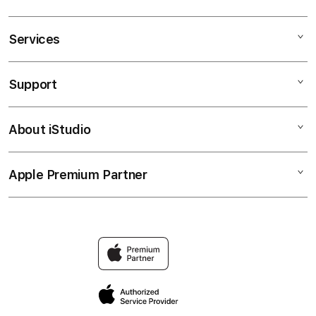
Services
SENANG303
SLOT GACOR
Support
AppleCare+
SLOT THAILAND
Corporate
SLOT ONLINE
About iStudio
My Account
SENANG303
SITUS GACOR
Collection & Delivery
Elush Service Provider
LINK GACOR
Apple Premium Partner
About Us
Returns & Exchanges
Financing Options
SLOT88
Find an iStudio near you
Contact Us
Trade-in
SLOT
Why Shop at iStudio
FAQ
Travellerâ€™s Reservation
Elush Corporate Website
Privacy Policy
Site Terms of Use