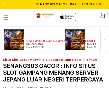
SENANG303 GACOR : INFO SITUS SLOT GAMP
Lo
in
SITUS SLOT GACOR MAXWIN & SLOT SERVER LUAR NEGERI PREMIUM
SITUS SLOT GACOR M
SENANG303
SLOT GACOR
From $999 SGD
From $999 SGD
Situs Slot Gacor Maxwin & Slot Server Luar Negeri Premium
SENANG303 GACOR : INFO SITUS
SLOT GAMPANG MENANG SERVER
JEPANG LUAR NEGERI TERPERCAYA
SKU:
180520232
Barcode:
180520232