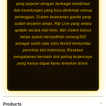
yang populer dengan berbagai kelebihan
dan keuntungan yang bisa dinikmati semua
pelanggan. Sistem keamanan ganda yang
sudah terjamin aman, Rtp Live yang selalu
update secara real-time, dan sistem bonus
tanpa syarat menjadikan senang303
sebagai salah satu situs favorit komunitas
pencinta slot indonesia. Rasakan
pengalaman bermain slot paling terpercaya
yang hanya dapat kamu temukan disini.
Products