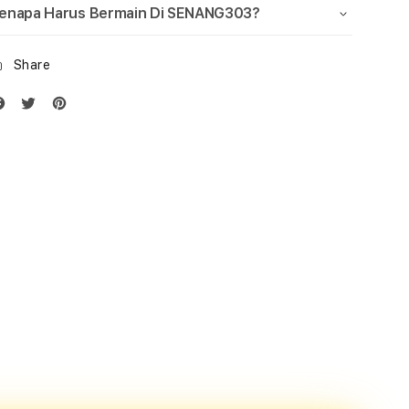
LUAR
LUAR
enapa Harus Bermain Di SENANG303?
NEGERI
NEGERI
TERPERCAYA
TERPERCAYA
Share