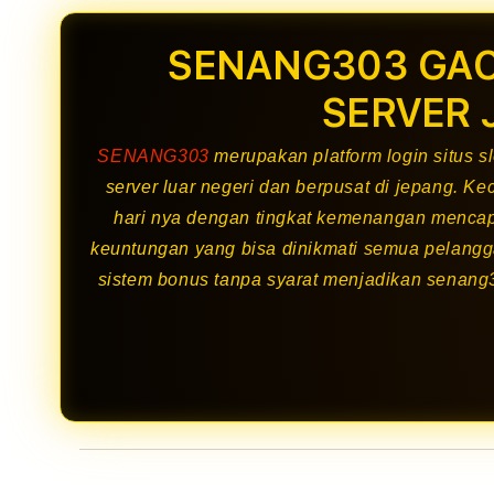
in
modal
SENANG303 GAC
SERVER 
SENANG303
merupakan platform login situs s
server luar negeri dan berpusat di jepang. 
hari nya dengan tingkat kemenangan mencap
keuntungan yang bisa dinikmati semua pelangg
sistem bonus tanpa syarat menjadikan senang3