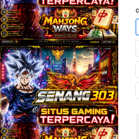
C
Open
media
3
in
modal