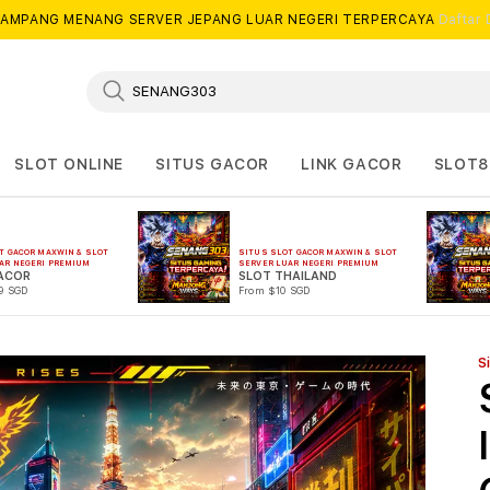
 GAMPANG MENANG SERVER JEPANG LUAR NEGERI TERPERCAYA
Daftar D
SLOT ONLINE
SITUS GACOR
LINK GACOR
SLOT8
T GACOR MAXWIN & SLOT
SITUS SLOT GACOR MAXWIN & SLOT
AR NEGERI PREMIUM
SERVER LUAR NEGERI PREMIUM
ACOR
SLOT THAILAND
9 SGD
From $10 SGD
S