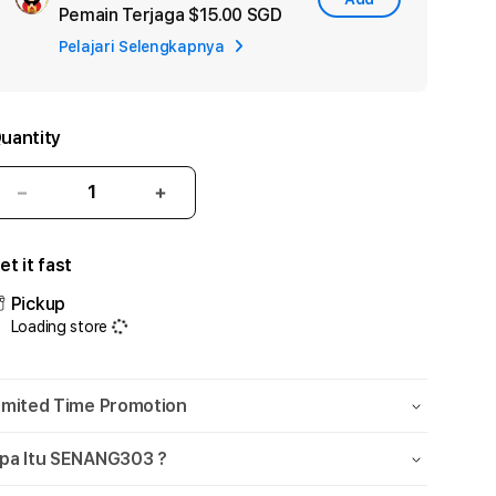
Pemain Terjaga
$15.00 SGD
Apple
Pelajari Selengkapnya
Care
uantity
Decrease
Increase
quantity
quantity
for
for
et it fast
SENANG303
SENANG303
GACOR
GACOR
Pickup
:
:
Loading store
INFO
INFO
SITUS
SITUS
SLOT
SLOT
imited Time Promotion
GAMPANG
GAMPANG
MENANG
MENANG
SERVER
SERVER
pa Itu SENANG303 ?
JEPANG
JEPANG