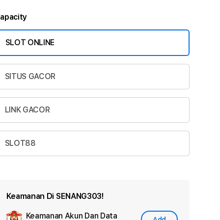
apacity
SLOT ONLINE
SITUS GACOR
LINK GACOR
SLOT88
Keamanan Di SENANG303!
Keamanan Akun Dan Data
Add
Add