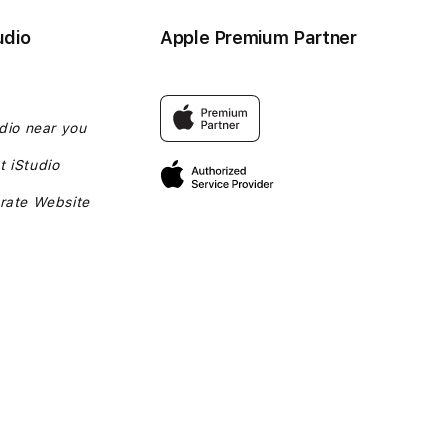
udio
Apple Premium Partner
udio near you
 iStudio
rate Website