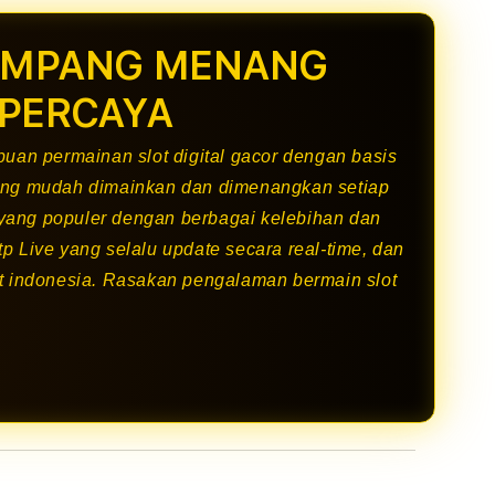
GAMPANG MENANG
RPERCAYA
buan permainan slot digital gacor dengan basis
 yang mudah dimainkan dan dimenangkan setiap
yang populer dengan berbagai kelebihan dan
Live yang selalu update secara real-time, dan
ot indonesia. Rasakan pengalaman bermain slot