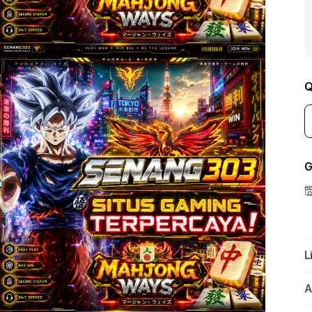
Open
media
5
Q
in
modal
G
L
A