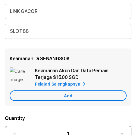
LINK GACOR
SLOT88
Keamanan Di SENANG303!
Keamanan Akun Dan Data Pemain
Ad
Terjaga
$15.00 SGD
App
Pelajari Selengkapnya
Car
Add
Quantity