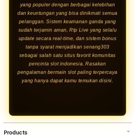
yang populer dengan berbagai kelebihan
dan keuntungan yang bisa dinikmati semua
pelanggan. Sistem keamanan ganda yang
sudah terjamin aman, Rtp Live yang selalu
update secara real-time, dan sistem bonus
tanpa syarat menjadikan senang303
sebagai salah satu situs favorit komunitas
pencinta slot indonesia. Rasakan
pengalaman bermain slot paling terpercaya
yang hanya dapat kamu temukan disini.
Products