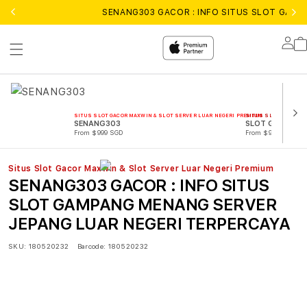
SENANG303 GACOR : INFO SITUS SLOT GAMP
Lo
in
SITUS SLOT GACOR MAXWIN & SLOT SERVER LUAR NEGERI PREMIUM
SITUS SLOT GACOR M
SENANG303
SLOT GACOR
From $999 SGD
From $999 SGD
Situs Slot Gacor Maxwin & Slot Server Luar Negeri Premium
SENANG303 GACOR : INFO SITUS
SLOT GAMPANG MENANG SERVER
JEPANG LUAR NEGERI TERPERCAYA
SKU:
180520232
Barcode:
180520232