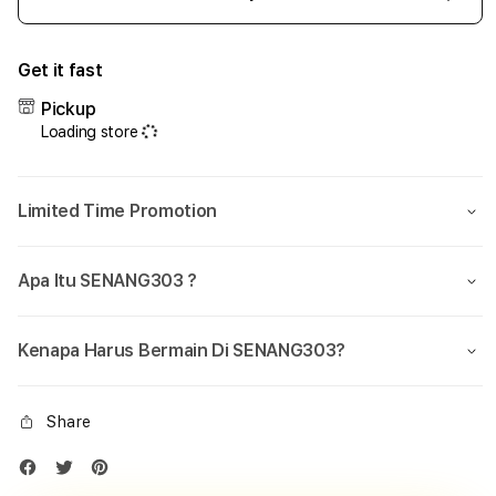
Decrease
Incr
quantity
quant
for
for
Get it fast
SENANG303
SEN
GACOR
GAC
Pickup
:
:
Loading store
INFO
INFO
SITUS
SITU
SLOT
SLO
Limited Time Promotion
GAMPANG
GAM
MENANG
MEN
SERVER
SER
Apa Itu SENANG303 ?
JEPANG
JEP
LUAR
LUA
NEGERI
NEGE
Kenapa Harus Bermain Di SENANG303?
TERPERCAYA
TER
Share