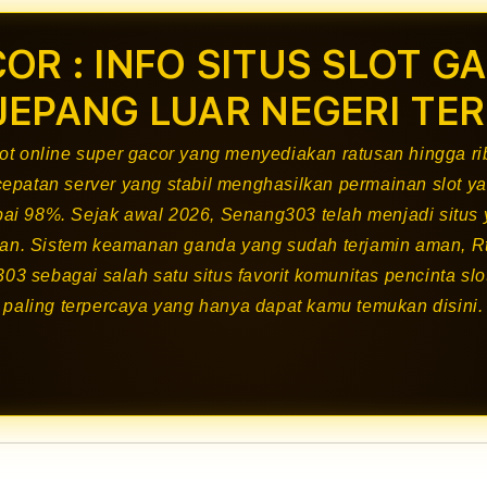
in
modal
OR : INFO SITUS SLOT 
JEPANG LUAR NEGERI TE
lot online super gacor yang menyediakan ratusan hingga ri
Kecepatan server yang stabil menghasilkan permainan slot
ai 98%. Sejak awal 2026, Senang303 telah menjadi situs 
an. Sistem keamanan ganda yang sudah terjamin aman, Rtp 
03 sebagai salah satu situs favorit komunitas pencinta sl
paling terpercaya yang hanya dapat kamu temukan disini.