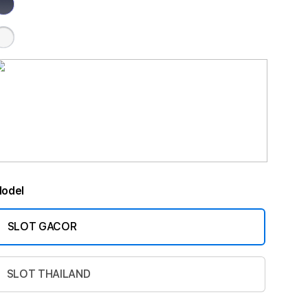
odel
SLOT GACOR
SLOT THAILAND