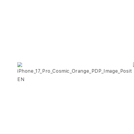
Open
media
1
in
modal