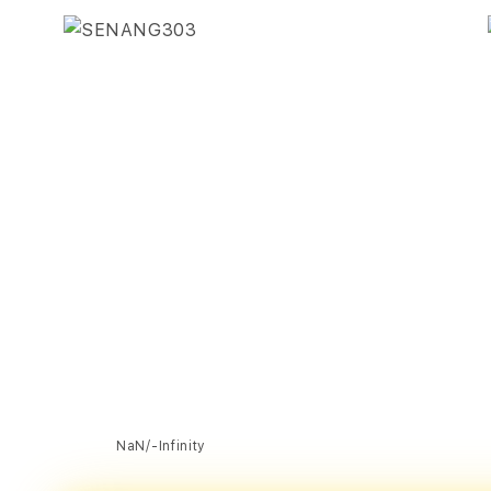
Open
media
6
in
modal
Open
of
NaN
/
-Infinity
media
8