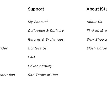
Support
About iSt
My Account
About Us
Collection & Delivery
Find an iSt
Returns & Exchanges
Why Shop at
vider
Contact Us
Elush Corpo
FAQ
Privacy Policy
servation
Site Terms of Use