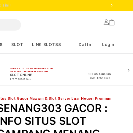
isini !
Lo
Log
Cart
in
8
SLOT
LINK SLOT88
Daftar
Login
SITUS SLOT GACOR MAXWIN & SLOT
SERVER LUAR NEGERI PREMIUM
SITUS GACOR
SLOT ONLINE
From $555 SGD
From $999 SGD
itus Slot Gacor Maxwin & Slot Server Luar Negeri Premium
SENANG303 GACOR :
INFO SITUS SLOT