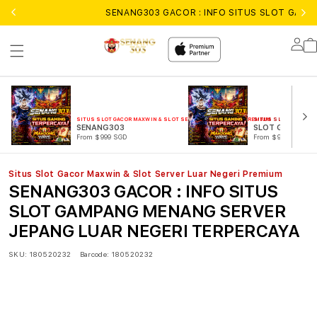
SENANG303 GACOR : INFO SITUS SLOT GAMP
Lo
in
SITUS SLOT GACOR MAXWIN & SLOT SERVER LUAR NEGERI PREMIUM
SITUS SLOT GACOR M
SENANG303
SLOT GACOR
From $999 SGD
From $999 SGD
Situs Slot Gacor Maxwin & Slot Server Luar Negeri Premium
SENANG303 GACOR : INFO SITUS
SLOT GAMPANG MENANG SERVER
JEPANG LUAR NEGERI TERPERCAYA
SKU:
180520232
Barcode:
180520232