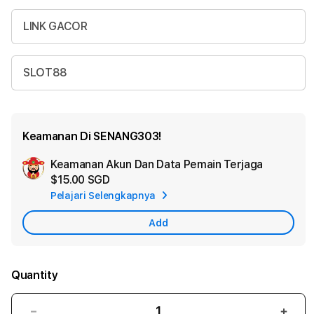
LINK GACOR
SLOT88
Keamanan Di SENANG303!
Keamanan Akun Dan Data Pemain Terjaga
Ad
$15.00 SGD
App
Pelajari Selengkapnya
Car
Add
Quantity