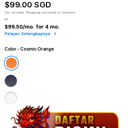
$99.00 SGD
Tax included.
Shipping
calculated at checkout.
or
$99.50
/mo. for 4 mo.
Pelajari Selengkapnya
Color
- Cosmic Orange