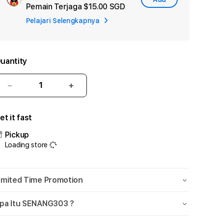
Pemain Terjaga
$15.00 SGD
Apple
Pelajari Selengkapnya
Care
uantity
Decrease
Increase
quantity
quantity
for
for
et it fast
SENANG303
SENANG303
GACOR
GACOR
Pickup
:
:
Loading store
INFO
INFO
SITUS
SITUS
SLOT
SLOT
imited Time Promotion
GAMPANG
GAMPANG
MENANG
MENANG
SERVER
SERVER
pa Itu SENANG303 ?
JEPANG
JEPANG