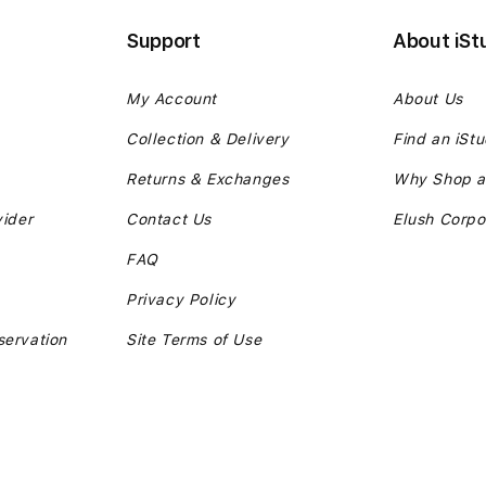
Support
About iSt
My Account
About Us
Collection & Delivery
Find an iSt
Returns & Exchanges
Why Shop at
vider
Contact Us
Elush Corpo
FAQ
Privacy Policy
servation
Site Terms of Use