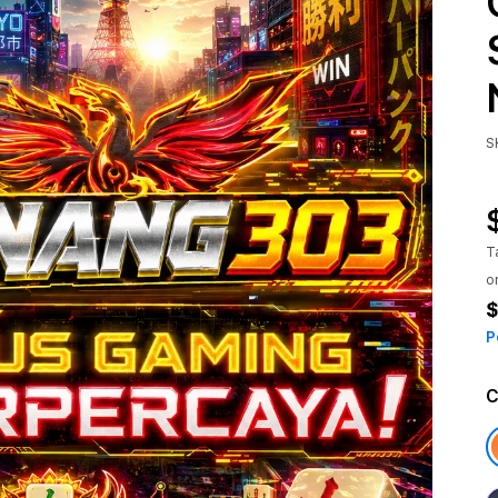
S
T
o
$
P
C