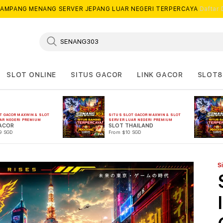
 GAMPANG MENANG SERVER JEPANG LUAR NEGERI TERPERCAYA
Daftar D
SLOT ONLINE
SITUS GACOR
LINK GACOR
SLOT8
T GACOR MAXWIN & SLOT
SITUS SLOT GACOR MAXWIN & SLOT
AR NEGERI PREMIUM
SERVER LUAR NEGERI PREMIUM
ACOR
SLOT THAILAND
9 SGD
From $10 SGD
S