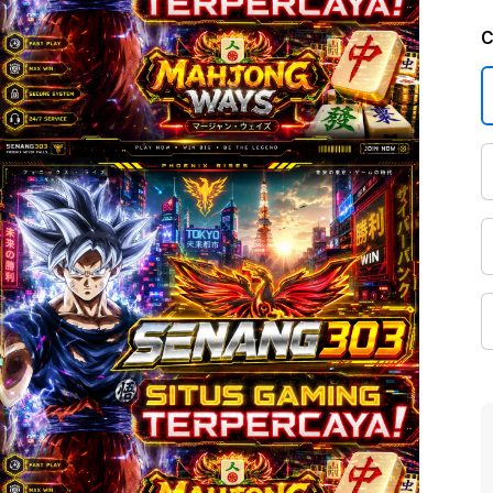
C
Open
media
3
in
modal