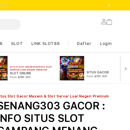
isini !
Lo
Log
Cart
in
8
SLOT
LINK SLOT88
Daftar
Login
SITUS SLOT GACOR MAXWIN & SLOT
SERVER LUAR NEGERI PREMIUM
SITUS GACOR
SLOT ONLINE
From $555 SGD
From $999 SGD
itus Slot Gacor Maxwin & Slot Server Luar Negeri Premium
SENANG303 GACOR :
INFO SITUS SLOT