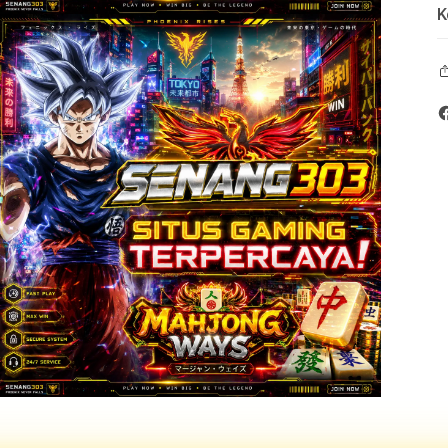
K
Open
media
7
in
modal
Open
media
9