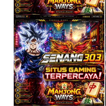
Open
media
4
in
modal