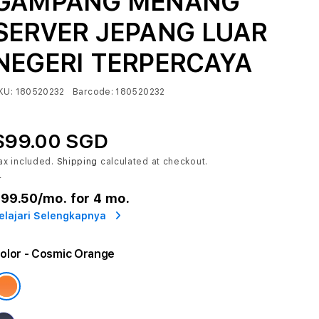
GAMPANG MENANG
SERVER JEPANG LUAR
NEGERI TERPERCAYA
KU:
180520232
Barcode:
180520232
$99.00 SGD
ax included.
Shipping
calculated at checkout.
r
99.50
/mo. for 4 mo.
elajari Selengkapnya
olor
- Cosmic Orange