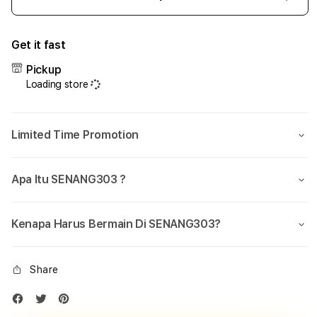
Decrease
Incr
quantity
quant
for
for
Get it fast
SENANG303
SEN
GACOR
GAC
Pickup
:
:
Loading store
INFO
INFO
SITUS
SITU
SLOT
SLO
Limited Time Promotion
GAMPANG
GAM
MENANG
MEN
SERVER
SER
Apa Itu SENANG303 ?
JEPANG
JEP
LUAR
LUA
NEGERI
NEGE
Kenapa Harus Bermain Di SENANG303?
TERPERCAYA
TER
Share