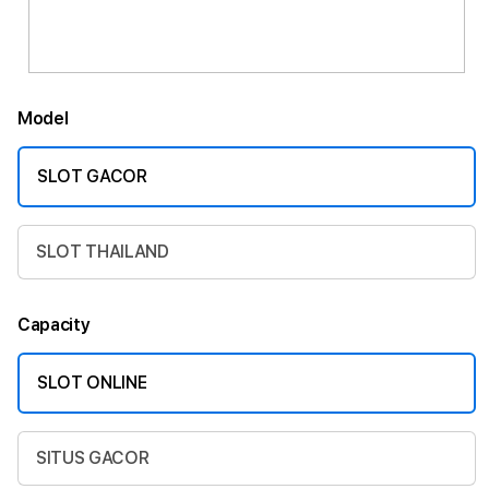
Model
SLOT GACOR
SLOT THAILAND
Capacity
SLOT ONLINE
SITUS GACOR