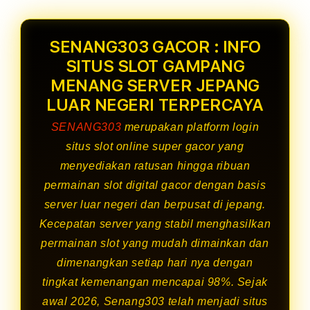
SENANG303 GACOR : INFO
SITUS SLOT GAMPANG
MENANG SERVER JEPANG
LUAR NEGERI TERPERCAYA
SENANG303
merupakan platform login
situs slot online super gacor yang
menyediakan ratusan hingga ribuan
permainan slot digital gacor dengan basis
server luar negeri dan berpusat di jepang.
Kecepatan server yang stabil menghasilkan
permainan slot yang mudah dimainkan dan
dimenangkan setiap hari nya dengan
tingkat kemenangan mencapai 98%. Sejak
awal 2026, Senang303 telah menjadi situs