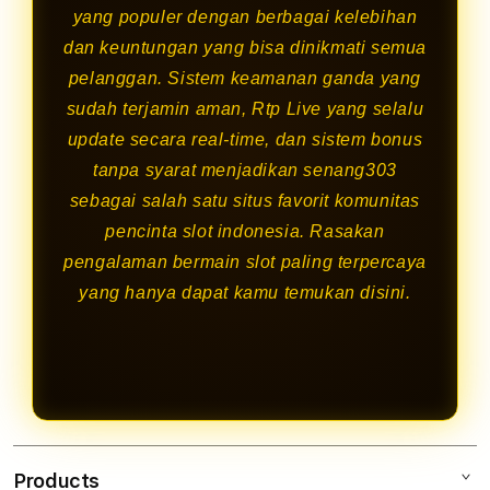
yang populer dengan berbagai kelebihan
dan keuntungan yang bisa dinikmati semua
pelanggan. Sistem keamanan ganda yang
sudah terjamin aman, Rtp Live yang selalu
update secara real-time, dan sistem bonus
tanpa syarat menjadikan senang303
sebagai salah satu situs favorit komunitas
pencinta slot indonesia. Rasakan
pengalaman bermain slot paling terpercaya
yang hanya dapat kamu temukan disini.
Products