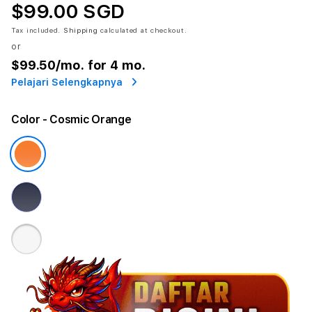
$99.00 SGD
Tax included.
Shipping
calculated at checkout.
or
$99.50
/mo. for 4 mo.
Pelajari Selengkapnya
Color
- Cosmic Orange