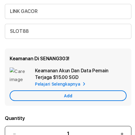
LINK GACOR
SLOT88
Keamanan Di SENANG303!
Keamanan Akun Dan Data Pemain
Ad
Terjaga
$15.00 SGD
App
Pelajari Selengkapnya
Car
Add
Quantity