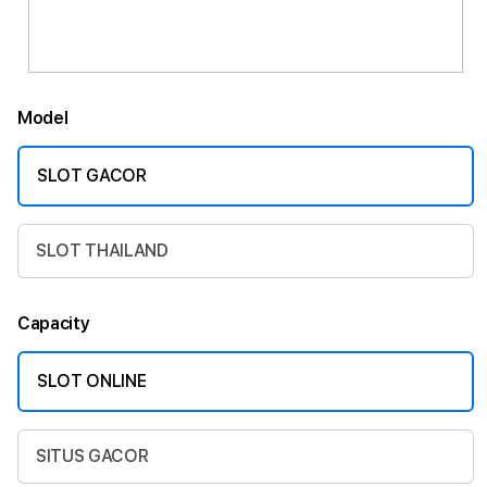
Model
SLOT GACOR
SLOT THAILAND
Capacity
SLOT ONLINE
SITUS GACOR