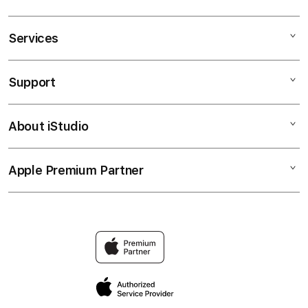
Services
SENANG303
SLOT GACOR
Support
AppleCare+
SLOT THAILAND
Corporate
SLOT ONLINE
About iStudio
My Account
SENANG303
SITUS GACOR
Collection & Delivery
Elush Service Provider
LINK GACOR
Apple Premium Partner
About Us
Returns & Exchanges
Financing Options
SLOT88
Find an iStudio near you
Contact Us
Trade-in
SLOT
Why Shop at iStudio
FAQ
Travellerâ€™s Reservation
Elush Corporate Website
Privacy Policy
Site Terms of Use