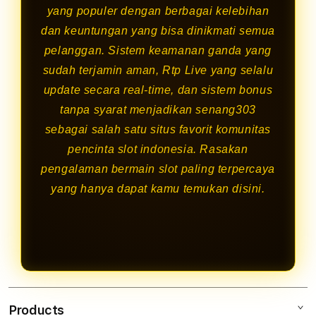
yang populer dengan berbagai kelebihan
dan keuntungan yang bisa dinikmati semua
pelanggan. Sistem keamanan ganda yang
sudah terjamin aman, Rtp Live yang selalu
update secara real-time, dan sistem bonus
tanpa syarat menjadikan senang303
sebagai salah satu situs favorit komunitas
pencinta slot indonesia. Rasakan
pengalaman bermain slot paling terpercaya
yang hanya dapat kamu temukan disini.
Products