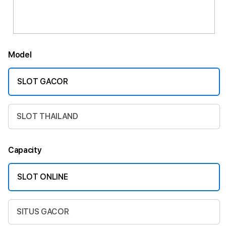
Model
SLOT GACOR
SLOT THAILAND
Capacity
SLOT ONLINE
SITUS GACOR