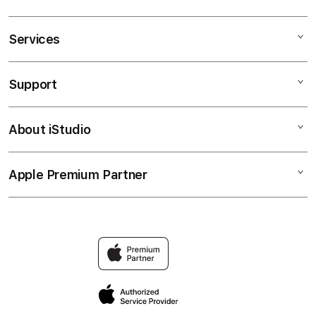
Services
SENANG303
SLOT GACOR
Support
AppleCare+
SLOT THAILAND
Corporate
SLOT ONLINE
About iStudio
My Account
SENANG303
SITUS GACOR
Collection & Delivery
Elush Service Provider
LINK GACOR
Apple Premium Partner
About Us
Returns & Exchanges
Financing Options
SLOT88
Find an iStudio near you
Contact Us
Trade-in
SLOT
Why Shop at iStudio
FAQ
Travellerâ€™s Reservation
Elush Corporate Website
Privacy Policy
Site Terms of Use