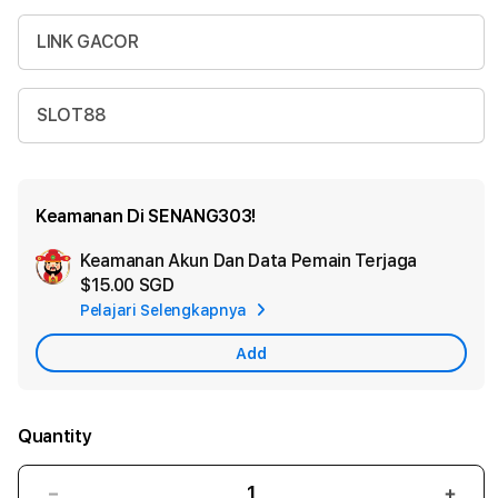
LINK GACOR
SLOT88
Keamanan Di SENANG303!
Keamanan Akun Dan Data Pemain Terjaga
Ad
$15.00 SGD
App
Pelajari Selengkapnya
Car
Add
Quantity