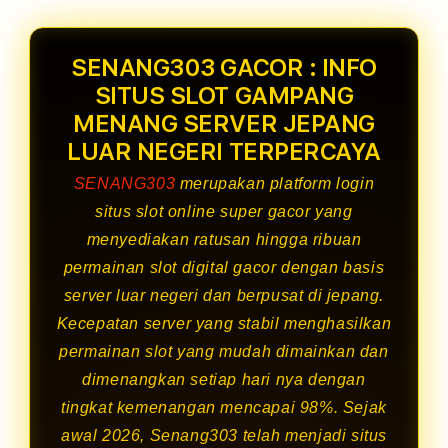
SENANG303 GACOR : INFO
SITUS SLOT GAMPANG
MENANG SERVER JEPANG
LUAR NEGERI TERPERCAYA
SENANG303
merupakan platform login
situs slot online super gacor yang
menyediakan ratusan hingga ribuan
permainan slot digital gacor dengan basis
server luar negeri dan berpusat di jepang.
Kecepatan server yang stabil menghasilkan
permainan slot yang mudah dimainkan dan
dimenangkan setiap hari nya dengan
tingkat kemenangan mencapai 98%. Sejak
awal 2026, Senang303 telah menjadi situs