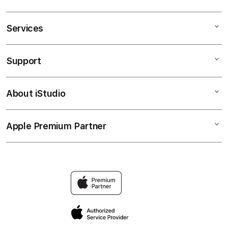
Services
SENANG303
SLOT GACOR
Support
AppleCare+
SLOT THAILAND
Corporate
SLOT ONLINE
About iStudio
My Account
SENANG303
SITUS GACOR
Collection & Delivery
Elush Service Provider
LINK GACOR
Apple Premium Partner
About Us
Returns & Exchanges
Financing Options
SLOT88
Find an iStudio near you
Contact Us
Trade-in
SLOT
Why Shop at iStudio
FAQ
Travellerâ€™s Reservation
Elush Corporate Website
Privacy Policy
Site Terms of Use