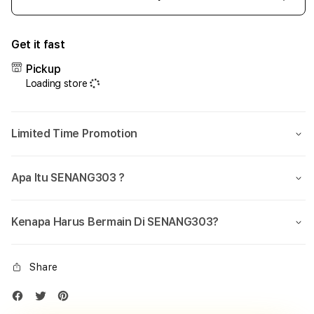
Decrease
Incr
quantity
quant
for
for
Get it fast
SENANG303
SEN
GACOR
GAC
Pickup
:
:
Loading store
INFO
INFO
SITUS
SITU
SLOT
SLO
Limited Time Promotion
GAMPANG
GAM
MENANG
MEN
SERVER
SER
Apa Itu SENANG303 ?
JEPANG
JEP
LUAR
LUA
NEGERI
NEGE
Kenapa Harus Bermain Di SENANG303?
TERPERCAYA
TER
Share