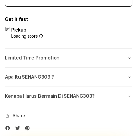
Decrease
Incr
quantity
quant
for
for
Get it fast
SENANG303
SEN
GACOR
GAC
Pickup
:
:
Loading store
INFO
INFO
SITUS
SITU
SLOT
SLO
Limited Time Promotion
GAMPANG
GAM
MENANG
MEN
SERVER
SER
Apa Itu SENANG303 ?
JEPANG
JEP
LUAR
LUA
NEGERI
NEGE
Kenapa Harus Bermain Di SENANG303?
TERPERCAYA
TER
Share