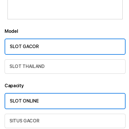
Model
SLOT GACOR
SLOT THAILAND
Capacity
SLOT ONLINE
SITUS GACOR