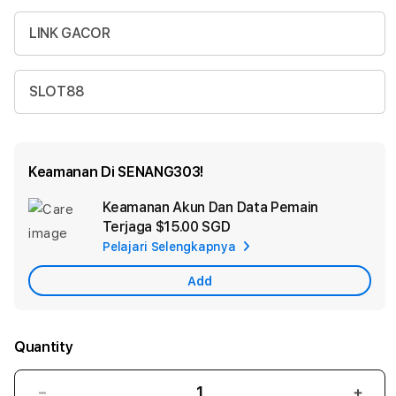
LINK GACOR
SLOT88
Keamanan Di SENANG303!
Keamanan Akun Dan Data Pemain
Ad
Terjaga
$15.00 SGD
App
Pelajari Selengkapnya
Car
Add
Quantity