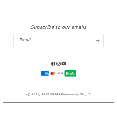
Subscribe to our emails
Email
Facebook
Instagram
YouTube
Payment
methods
Â© 2025,
SENANG303
Powered by Shopify