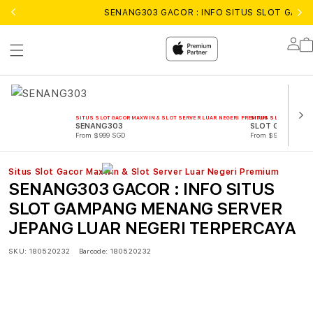
SENANG303 GACOR : INFO SITUS SLOT GAMP
Lo
in
SITUS SLOT GACOR MAXWIN & SLOT SERVER LUAR NEGERI PREMIUM
SITUS SLOT GACOR M
SENANG303
SLOT GACOR
From $999 SGD
From $999 SGD
Situs Slot Gacor Maxwin & Slot Server Luar Negeri Premium
SENANG303 GACOR : INFO SITUS
SLOT GAMPANG MENANG SERVER
JEPANG LUAR NEGERI TERPERCAYA
SKU:
180520232
Barcode:
180520232