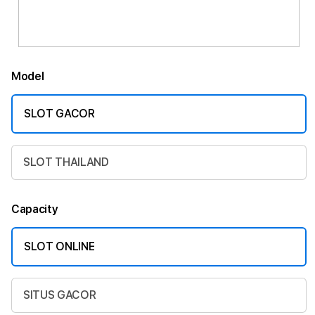
Model
SLOT GACOR
SLOT THAILAND
Capacity
SLOT ONLINE
SITUS GACOR