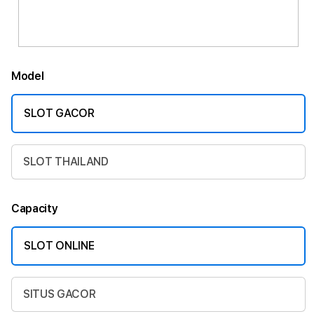
Model
SLOT GACOR
SLOT THAILAND
Capacity
SLOT ONLINE
SITUS GACOR