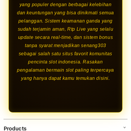
yang populer dengan berbagai kelebihan
dan keuntungan yang bisa dinikmati semua
pelanggan. Sistem keamanan ganda yang
sudah terjamin aman, Rtp Live yang selalu
update secara real-time, dan sistem bonus
tanpa syarat menjadikan senang303
sebagai salah satu situs favorit komunitas
pencinta slot indonesia. Rasakan
pengalaman bermain slot paling terpercaya
yang hanya dapat kamu temukan disini.
Products