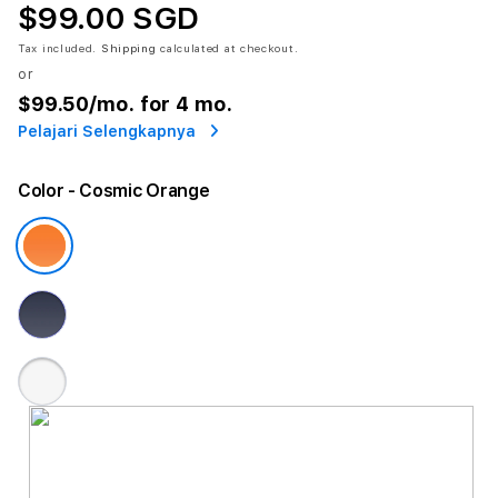
$99.00 SGD
Tax included.
Shipping
calculated at checkout.
or
$99.50
/mo. for 4 mo.
Pelajari Selengkapnya
Color
- Cosmic Orange