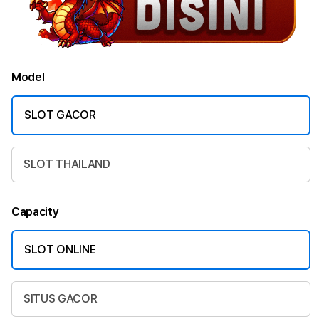
Model
SLOT GACOR
SLOT THAILAND
Capacity
SLOT ONLINE
SITUS GACOR