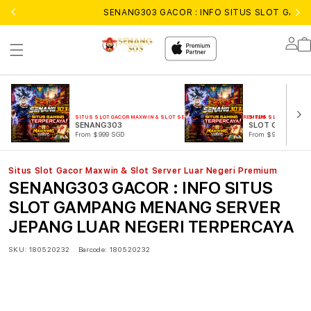
SENANG303 GACOR : INFO SITUS SLOT GAMP
Lo
in
SITUS SLOT GACOR MAXWIN & SLOT SERVER LUAR NEGERI PREMIUM
SITUS SLOT GACOR M
SENANG303
SLOT GACOR
From $999 SGD
From $999 SGD
Situs Slot Gacor Maxwin & Slot Server Luar Negeri Premium
SENANG303 GACOR : INFO SITUS
SLOT GAMPANG MENANG SERVER
JEPANG LUAR NEGERI TERPERCAYA
SKU:
180520232
Barcode:
180520232