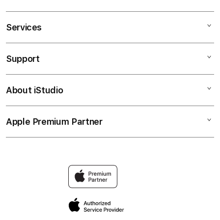
Services
SENANG303
SLOT GACOR
Support
AppleCare+
SLOT THAILAND
Corporate
SLOT ONLINE
About iStudio
My Account
SENANG303
SITUS GACOR
Collection & Delivery
Elush Service Provider
LINK GACOR
Apple Premium Partner
About Us
Returns & Exchanges
Financing Options
SLOT88
Find an iStudio near you
Contact Us
Trade-in
SLOT
Why Shop at iStudio
FAQ
Travellerâ€™s Reservation
Elush Corporate Website
Privacy Policy
Site Terms of Use