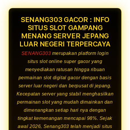
SENANG303 GACOR : INFO
SITUS SLOT GAMPANG
MENANG SERVER JEPANG
LUAR NEGERI TERPERCAYA
SENANG303
merupakan platform login
situs slot online super gacor yang
menyediakan ratusan hingga ribuan
permainan slot digital gacor dengan basis
server luar negeri dan berpusat di jepang.
Kecepatan server yang stabil menghasilkan
permainan slot yang mudah dimainkan dan
dimenangkan setiap hari nya dengan
tingkat kemenangan mencapai 98%. Sejak
awal 2026, Senang303 telah menjadi situs