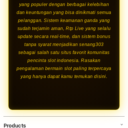
yang populer dengan berbagai kelebihan
dan keuntungan yang bisa dinikmati semua
pelanggan. Sistem keamanan ganda yang
sudah terjamin aman, Rtp Live yang selalu
update secara real-time, dan sistem bonus
tanpa syarat menjadikan senang303
sebagai salah satu situs favorit komunitas
pencinta slot indonesia. Rasakan
pengalaman bermain slot paling terpercaya
yang hanya dapat kamu temukan disini.
Products