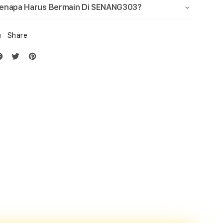
LUAR
LUAR
enapa Harus Bermain Di SENANG303?
NEGERI
NEGERI
TERPERCAYA
TERPERCAYA
Share