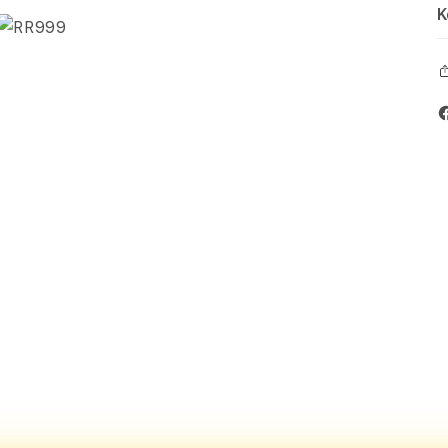
K
Open
media
7
in
modal
Open
media
9