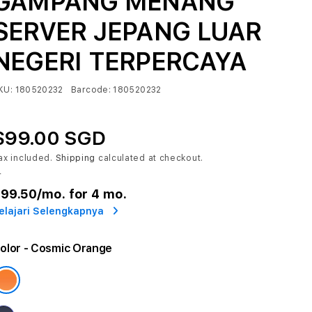
GAMPANG MENANG
SERVER JEPANG LUAR
NEGERI TERPERCAYA
KU:
180520232
Barcode:
180520232
$99.00 SGD
ax included.
Shipping
calculated at checkout.
r
99.50
/mo. for 4 mo.
elajari Selengkapnya
olor
- Cosmic Orange