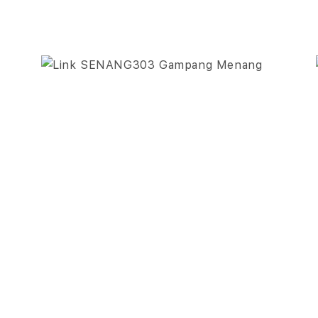
Open
media
4
in
modal