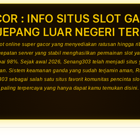
in
modal
OR : INFO SITUS SLOT 
JEPANG LUAR NEGERI TE
lot online super gacor yang menyediakan ratusan hingga ri
Kecepatan server yang stabil menghasilkan permainan slot
ai 98%. Sejak awal 2026, Senang303 telah menjadi situs 
an. Sistem keamanan ganda yang sudah terjamin aman, Rtp 
03 sebagai salah satu situs favorit komunitas pencinta sl
paling terpercaya yang hanya dapat kamu temukan disini.