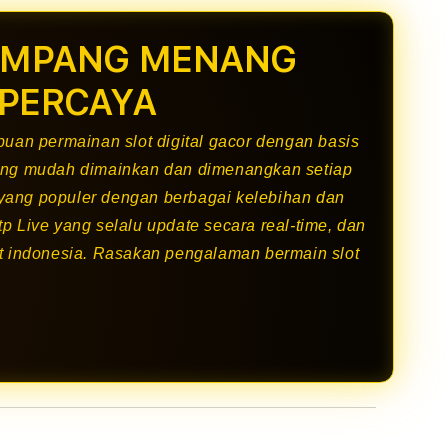
GAMPANG MENANG
RPERCAYA
buan permainan slot digital gacor dengan basis
 yang mudah dimainkan dan dimenangkan setiap
yang populer dengan berbagai kelebihan dan
Live yang selalu update secara real-time, dan
ot indonesia. Rasakan pengalaman bermain slot