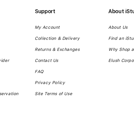
Support
About iSt
My Account
About Us
Collection & Delivery
Find an iSt
Returns & Exchanges
Why Shop at
vider
Contact Us
Elush Corpo
FAQ
Privacy Policy
servation
Site Terms of Use