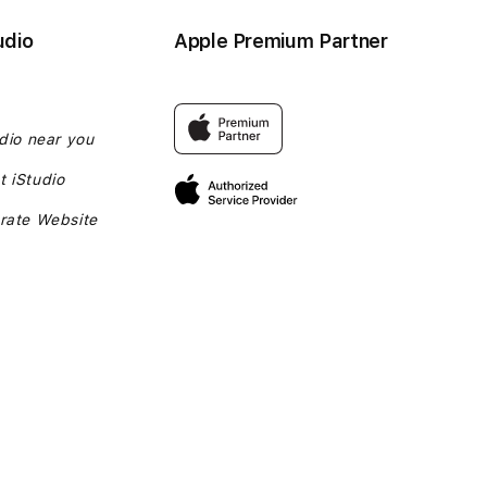
udio
Apple Premium Partner
udio near you
 iStudio
rate Website