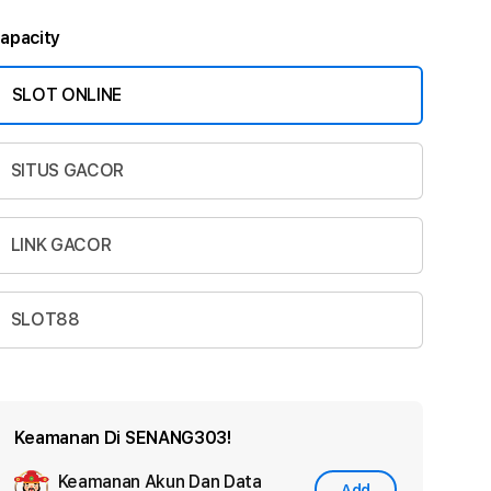
apacity
SLOT ONLINE
SITUS GACOR
LINK GACOR
SLOT88
Keamanan Di SENANG303!
Keamanan Akun Dan Data
Add
Add