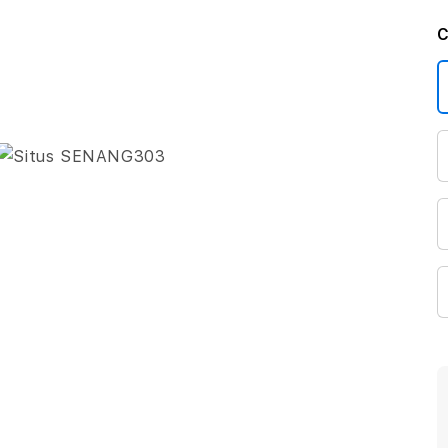
C
Open
media
3
in
modal