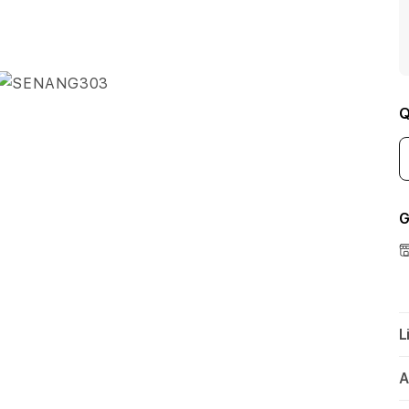
Open
media
5
Q
in
modal
G
L
A