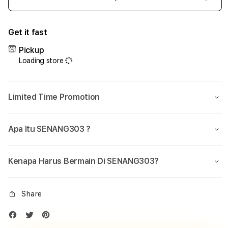
Decrease
Incr
quantity
quant
for
for
Get it fast
SENANG303
SEN
GACOR
GAC
Pickup
:
:
Loading store
INFO
INFO
SITUS
SITU
SLOT
SLO
Limited Time Promotion
GAMPANG
GAM
MENANG
MEN
SERVER
SER
Apa Itu SENANG303 ?
JEPANG
JEP
LUAR
LUA
NEGERI
NEGE
Kenapa Harus Bermain Di SENANG303?
TERPERCAYA
TER
Share