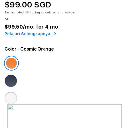
$99.00 SGD
Tax included.
Shipping
calculated at checkout.
or
$99.50
/mo. for 4 mo.
Pelajari Selengkapnya
Color
- Cosmic Orange