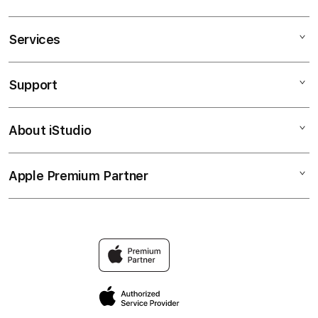
Services
SENANG303
SLOT GACOR
Support
AppleCare+
SLOT THAILAND
Corporate
SLOT ONLINE
About iStudio
My Account
SENANG303
SITUS GACOR
Collection & Delivery
Elush Service Provider
LINK GACOR
Apple Premium Partner
About Us
Returns & Exchanges
Financing Options
SLOT88
Find an iStudio near you
Contact Us
Trade-in
SLOT
Why Shop at iStudio
FAQ
Travellerâ€™s Reservation
Elush Corporate Website
Privacy Policy
Site Terms of Use