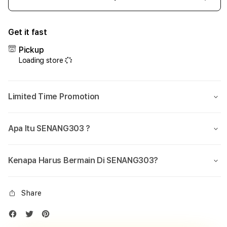
Decrease
Incr
quantity
quant
for
for
Get it fast
SENANG303
SEN
GACOR
GAC
Pickup
:
:
Loading store
INFO
INFO
SITUS
SITU
SLOT
SLO
Limited Time Promotion
GAMPANG
GAM
MENANG
MEN
SERVER
SER
Apa Itu SENANG303 ?
JEPANG
JEP
LUAR
LUA
NEGERI
NEGE
Kenapa Harus Bermain Di SENANG303?
TERPERCAYA
TER
Share