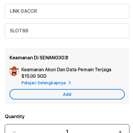
LINK GACOR
SLOT88
Keamanan Di SENANG303!
Keamanan Akun Dan Data Pemain Terjaga
Ad
$15.00 SGD
App
Pelajari Selengkapnya
Car
Add
Quantity