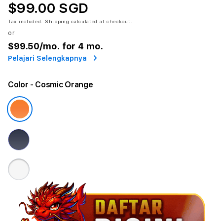
$99.00 SGD
Tax included.
Shipping
calculated at checkout.
or
$99.50
/mo. for 4 mo.
Pelajari Selengkapnya
Color
- Cosmic Orange