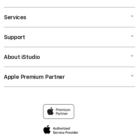
Services
SENANG303
SLOT GACOR
Support
AppleCare+
SLOT THAILAND
Corporate
SLOT ONLINE
About iStudio
My Account
SENANG303
SITUS GACOR
Collection & Delivery
Elush Service Provider
LINK GACOR
Apple Premium Partner
About Us
Returns & Exchanges
Financing Options
SLOT88
Find an iStudio near you
Contact Us
Trade-in
SLOT
Why Shop at iStudio
FAQ
Travellerâ€™s Reservation
Elush Corporate Website
Privacy Policy
Site Terms of Use