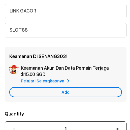
LINK GACOR
SLOT88
Keamanan Di SENANG303!
Keamanan Akun Dan Data Pemain Terjaga
Ad
$15.00 SGD
App
Pelajari Selengkapnya
Car
Add
Quantity