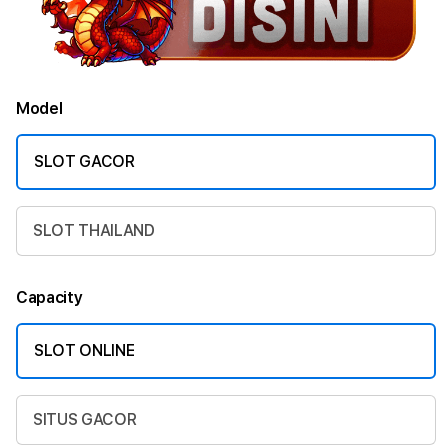
Model
SLOT GACOR
SLOT THAILAND
Capacity
SLOT ONLINE
SITUS GACOR