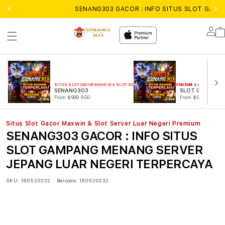
SENANG303 GACOR : INFO SITUS SLOT GAMP
Lo
in
SITUS SLOT GACOR MAXWIN & SLOT SERVER LUAR NEGERI PREMIUM
SITUS SLOT GACOR M
SENANG303
SLOT GACOR
From $999 SGD
From $999 SGD
Situs Slot Gacor Maxwin & Slot Server Luar Negeri Premium
SENANG303 GACOR : INFO SITUS
SLOT GAMPANG MENANG SERVER
JEPANG LUAR NEGERI TERPERCAYA
SKU:
180520232
Barcode:
180520232