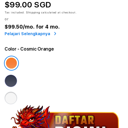
$99.00 SGD
Tax included.
Shipping
calculated at checkout.
or
$99.50
/mo. for 4 mo.
Pelajari Selengkapnya
Color
- Cosmic Orange