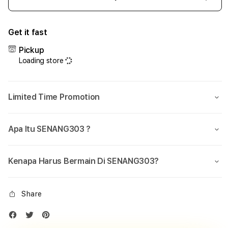
Decrease
Incr
quantity
quant
for
for
Get it fast
SENANG303
SEN
GACOR
GAC
Pickup
:
:
Loading store
INFO
INFO
SITUS
SITU
SLOT
SLO
Limited Time Promotion
GAMPANG
GAM
MENANG
MEN
SERVER
SER
Apa Itu SENANG303 ?
JEPANG
JEP
LUAR
LUA
NEGERI
NEGE
Kenapa Harus Bermain Di SENANG303?
TERPERCAYA
TER
Share