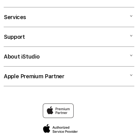
Services
SENANG303
SLOT GACOR
Support
AppleCare+
SLOT THAILAND
Corporate
SLOT ONLINE
About iStudio
My Account
SENANG303
SITUS GACOR
Collection & Delivery
Elush Service Provider
LINK GACOR
Apple Premium Partner
About Us
Returns & Exchanges
Financing Options
SLOT88
Find an iStudio near you
Contact Us
Trade-in
SLOT
Why Shop at iStudio
FAQ
Travellerâ€™s Reservation
Elush Corporate Website
Privacy Policy
Site Terms of Use