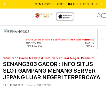
SENANG303 GACOR : INFO SITUS SLOT GAMP
Lo
in
SITUS SLOT GACOR MAXWIN & SLOT SERVER LUAR NEGERI PREMIUM
SITUS SLOT GACOR M
SENANG303
SLOT GACOR
From $999 SGD
From $999 SGD
Situs Slot Gacor Maxwin & Slot Server Luar Negeri Premium
SENANG303 GACOR : INFO SITUS
SLOT GAMPANG MENANG SERVER
JEPANG LUAR NEGERI TERPERCAYA
SKU:
180520232
Barcode:
180520232