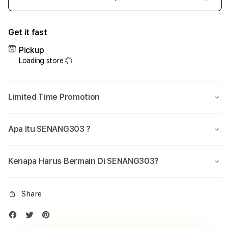
Decrease
Incr
quantity
quant
for
for
Get it fast
SENANG303
SEN
GACOR
GAC
Pickup
:
:
Loading store
INFO
INFO
SITUS
SITU
SLOT
SLO
Limited Time Promotion
GAMPANG
GAM
MENANG
MEN
SERVER
SER
Apa Itu SENANG303 ?
JEPANG
JEP
LUAR
LUA
NEGERI
NEGE
Kenapa Harus Bermain Di SENANG303?
TERPERCAYA
TER
Share