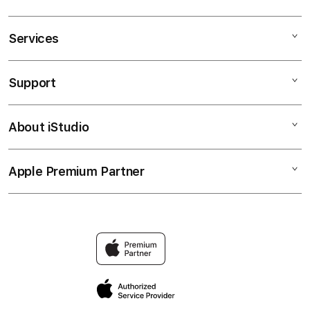
Services
SENANG303
SLOT GACOR
Support
AppleCare+
SLOT THAILAND
Corporate
SLOT ONLINE
About iStudio
My Account
SENANG303
SITUS GACOR
Collection & Delivery
Elush Service Provider
LINK GACOR
Apple Premium Partner
About Us
Returns & Exchanges
Financing Options
SLOT88
Find an iStudio near you
Contact Us
Trade-in
SLOT
Why Shop at iStudio
FAQ
Travellerâ€™s Reservation
Elush Corporate Website
Privacy Policy
Site Terms of Use