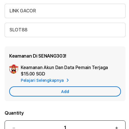
LINK GACOR
SLOT88
Keamanan Di SENANG303!
Keamanan Akun Dan Data Pemain Terjaga
Ad
$15.00 SGD
App
Pelajari Selengkapnya
Car
Add
Quantity