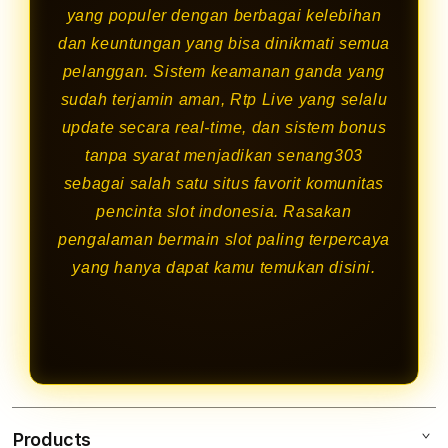
yang populer dengan berbagai kelebihan
dan keuntungan yang bisa dinikmati semua
pelanggan. Sistem keamanan ganda yang
sudah terjamin aman, Rtp Live yang selalu
update secara real-time, dan sistem bonus
tanpa syarat menjadikan senang303
sebagai salah satu situs favorit komunitas
pencinta slot indonesia. Rasakan
pengalaman bermain slot paling terpercaya
yang hanya dapat kamu temukan disini.
Products