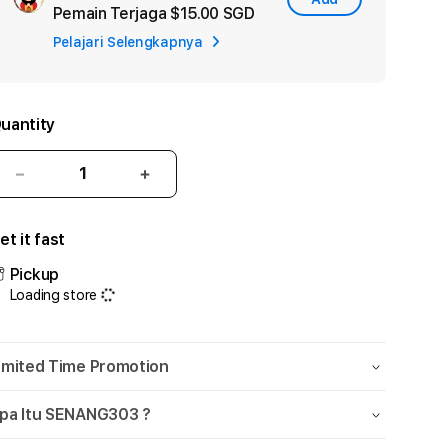
Pemain Terjaga
$15.00 SGD
Apple
Pelajari Selengkapnya
Care
uantity
Decrease
Increase
quantity
quantity
for
for
et it fast
SENANG303
SENANG303
GACOR
GACOR
Pickup
:
:
Loading store
INFO
INFO
SITUS
SITUS
SLOT
SLOT
imited Time Promotion
GAMPANG
GAMPANG
MENANG
MENANG
SERVER
SERVER
pa Itu SENANG303 ?
JEPANG
JEPANG