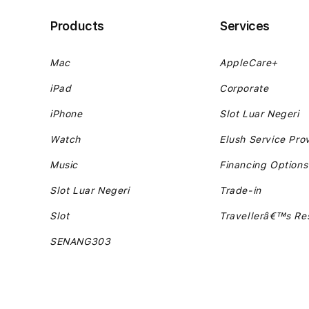
Products
Services
Mac
AppleCare+
iPad
Corporate
iPhone
Slot Luar Negeri
Watch
Elush Service Pro
Music
Financing Options
Slot Luar Negeri
Trade-in
Slot
Travellerâ€™s Re
SENANG303