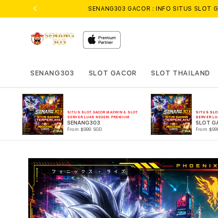
SENANG303 GACOR : INFO SITUS SLOT
SENANG303
SLOT GACOR
SLOT THAILAND
SITUS SLOT GACOR MAXWIN & SLOT
SITUS SLO
SERVER LUAR NEGERI PREMIUM
SERVER LU
SENANG303
SLOT G
From $999 SGD
From $99
Skip to
product
information