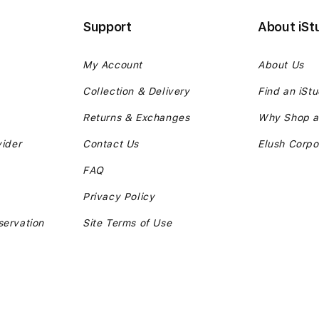
Support
About iSt
My Account
About Us
Collection & Delivery
Find an iSt
Returns & Exchanges
Why Shop at
vider
Contact Us
Elush Corpo
FAQ
Privacy Policy
servation
Site Terms of Use