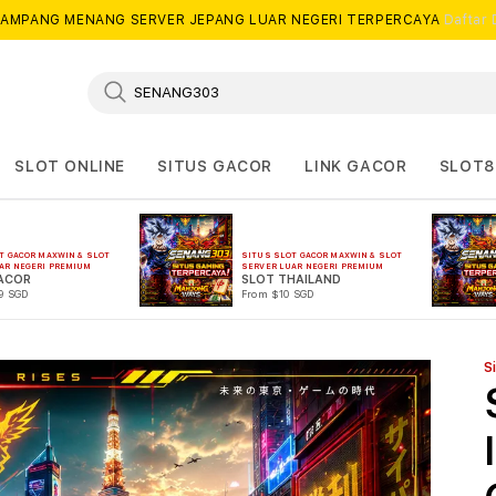
 GAMPANG MENANG SERVER JEPANG LUAR NEGERI TERPERCAYA
Daftar D
SLOT ONLINE
SITUS GACOR
LINK GACOR
SLOT8
T GACOR MAXWIN & SLOT
SITUS SLOT GACOR MAXWIN & SLOT
AR NEGERI PREMIUM
SERVER LUAR NEGERI PREMIUM
ACOR
SLOT THAILAND
9 SGD
From $10 SGD
S