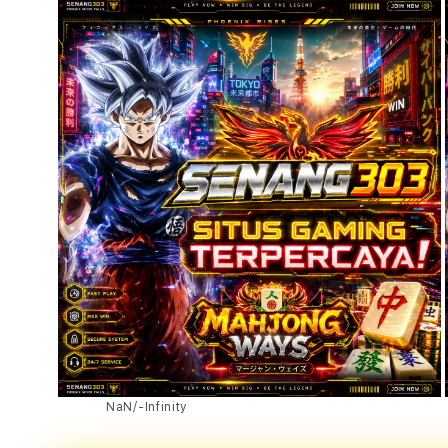
Open
media
6
in
modal
Open
of
NaN
/
-Infinity
media
8