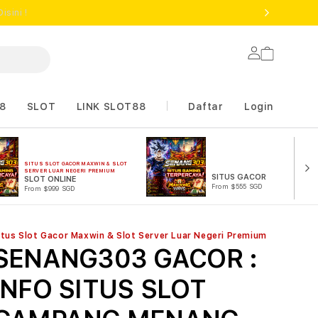
isini !
Lo
Log
Cart
in
8
SLOT
LINK SLOT88
Daftar
Login
SITUS SLOT GACOR MAXWIN & SLOT
SERVER LUAR NEGERI PREMIUM
SITUS GACOR
SLOT ONLINE
From $555 SGD
From $999 SGD
itus Slot Gacor Maxwin & Slot Server Luar Negeri Premium
SENANG303 GACOR :
INFO SITUS SLOT