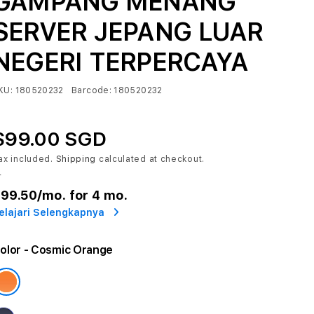
GAMPANG MENANG
SERVER JEPANG LUAR
NEGERI TERPERCAYA
KU:
180520232
Barcode:
180520232
$99.00 SGD
ax included.
Shipping
calculated at checkout.
r
99.50
/mo. for 4 mo.
elajari Selengkapnya
olor
- Cosmic Orange