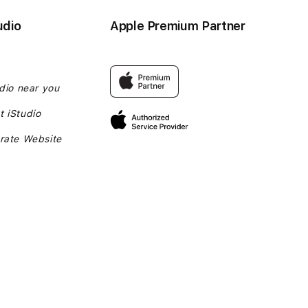
udio
Apple Premium Partner
udio near you
 iStudio
rate Website