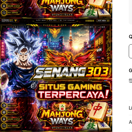
Open
media
5
Q
in
modal
G
L
A