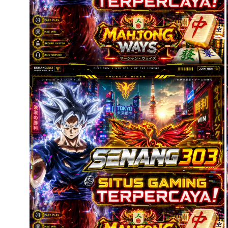
Open
media
2
in
modal