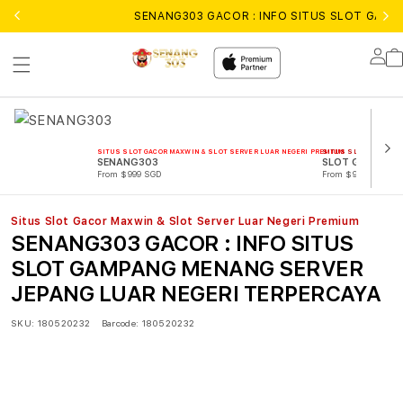
SENANG303 GACOR : INFO SITUS SLOT GAMP
Lo
in
SITUS SLOT GACOR MAXWIN & SLOT SERVER LUAR NEGERI PREMIUM
SITUS SLOT GACOR M
SENANG303
SLOT GACOR
From $999 SGD
From $999 SGD
Situs Slot Gacor Maxwin & Slot Server Luar Negeri Premium
SENANG303 GACOR : INFO SITUS
SLOT GAMPANG MENANG SERVER
JEPANG LUAR NEGERI TERPERCAYA
SKU:
180520232
Barcode:
180520232