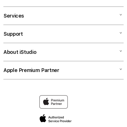
Services
SENANG303
SLOT GACOR
Support
AppleCare+
SLOT THAILAND
Corporate
SLOT ONLINE
About iStudio
My Account
SENANG303
SITUS GACOR
Collection & Delivery
Elush Service Provider
LINK GACOR
Apple Premium Partner
About Us
Returns & Exchanges
Financing Options
SLOT88
Find an iStudio near you
Contact Us
Trade-in
SLOT
Why Shop at iStudio
FAQ
Travellerâ€™s Reservation
Elush Corporate Website
Privacy Policy
Site Terms of Use