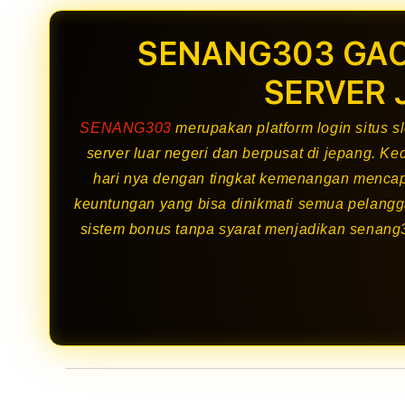
in
modal
SENANG303 GAC
SERVER 
SENANG303
merupakan platform login situs s
server luar negeri dan berpusat di jepang. 
hari nya dengan tingkat kemenangan mencap
keuntungan yang bisa dinikmati semua pelangg
sistem bonus tanpa syarat menjadikan senang3