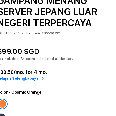
GAMPANG MENANG
SERVER JEPANG LUAR
NEGERI TERPERCAYA
KU:
180520232
Barcode:
180520232
$99.00 SGD
ax included.
Shipping
calculated at checkout.
r
99.50
/mo. for 4 mo.
elajari Selengkapnya
olor
- Cosmic Orange