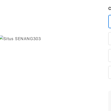
C
Open
media
3
in
modal