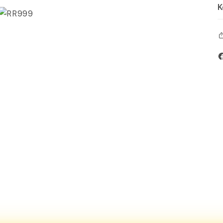
K
Open
media
7
in
modal
Open
media
9