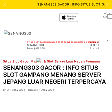
SENANG303 GACOR : INFO SITUS SLOT GAMP
Lo
in
SITUS SLOT GACOR MAXWIN & SLOT SERVER LUAR NEGERI PREMIUM
SITUS SLOT GACOR M
SENANG303
SLOT GACOR
From $999 SGD
From $999 SGD
Situs Slot Gacor Maxwin & Slot Server Luar Negeri Premium
SENANG303 GACOR : INFO SITUS
SLOT GAMPANG MENANG SERVER
JEPANG LUAR NEGERI TERPERCAYA
SKU:
180520232
Barcode:
180520232