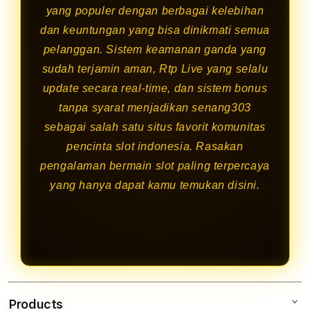
yang populer dengan berbagai kelebihan
dan keuntungan yang bisa dinikmati semua
pelanggan. Sistem keamanan ganda yang
sudah terjamin aman, Rtp Live yang selalu
update secara real-time, dan sistem bonus
tanpa syarat menjadikan senang303
sebagai salah satu situs favorit komunitas
pencinta slot indonesia. Rasakan
pengalaman bermain slot paling terpercaya
yang hanya dapat kamu temukan disini.
Products