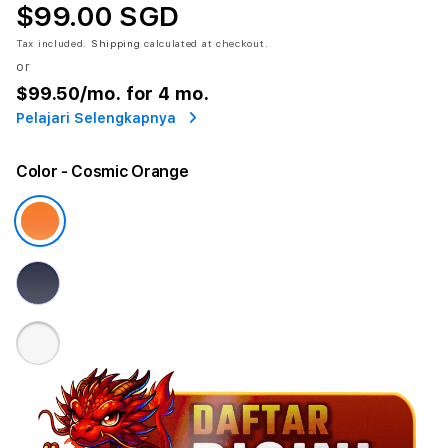
$99.00 SGD
Tax included.
Shipping
calculated at checkout.
or
$99.50
/mo. for 4 mo.
Pelajari Selengkapnya
Color
- Cosmic Orange