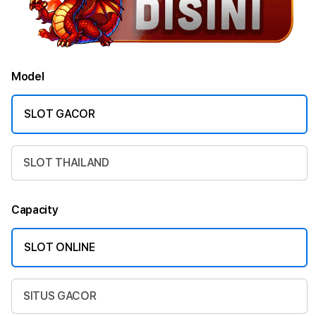
Model
SLOT GACOR
SLOT THAILAND
Capacity
SLOT ONLINE
SITUS GACOR