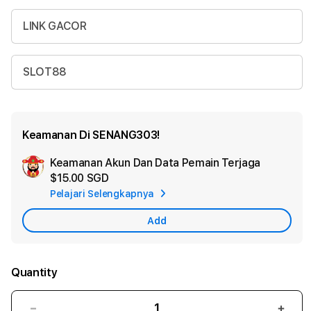
LINK GACOR
SLOT88
Keamanan Di SENANG303!
Keamanan Akun Dan Data Pemain Terjaga
Ad
$15.00 SGD
App
Pelajari Selengkapnya
Car
Add
Quantity