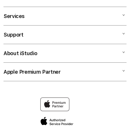
Services
SENANG303
SLOT GACOR
Support
AppleCare+
SLOT THAILAND
Corporate
SLOT ONLINE
About iStudio
My Account
SENANG303
SITUS GACOR
Collection & Delivery
Elush Service Provider
LINK GACOR
Apple Premium Partner
About Us
Returns & Exchanges
Financing Options
SLOT88
Find an iStudio near you
Contact Us
Trade-in
SLOT
Why Shop at iStudio
FAQ
Travellerâ€™s Reservation
Elush Corporate Website
Privacy Policy
Site Terms of Use