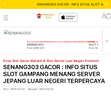
SENANG303 GACOR : INFO SITUS SLOT GAMP
Lo
in
SITUS SLOT GACOR MAXWIN & SLOT SERVER LUAR NEGERI PREMIUM
SITUS SLOT GACOR M
SENANG303
SLOT GACOR
From $999 SGD
From $999 SGD
Situs Slot Gacor Maxwin & Slot Server Luar Negeri Premium
SENANG303 GACOR : INFO SITUS
SLOT GAMPANG MENANG SERVER
JEPANG LUAR NEGERI TERPERCAYA
SKU:
180520232
Barcode:
180520232