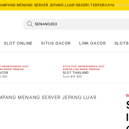
 GAMPANG MENANG SERVER JEPANG LUAR NEGERI TERPERCAYA
Daftar D
SLOT ONLINE
SITUS GACOR
LINK GACOR
SLOT8
T GACOR MAXWIN & SLOT
SITUS SLOT GACOR MAXWIN & SLOT
AR NEGERI PREMIUM
SERVER LUAR NEGERI PREMIUM
ACOR
SLOT THAILAND
9 SGD
From $10 SGD
S