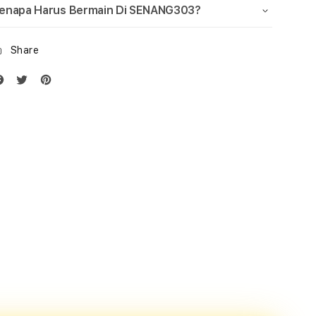
LUAR
LUAR
enapa Harus Bermain Di SENANG303?
NEGERI
NEGERI
TERPERCAYA
TERPERCAYA
Share