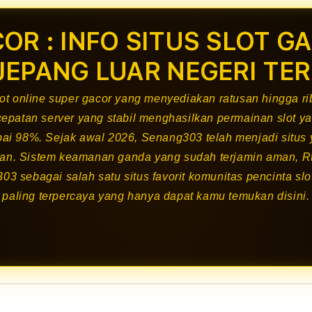
in
modal
OR : INFO SITUS SLOT 
JEPANG LUAR NEGERI TE
lot online super gacor yang menyediakan ratusan hingga ri
Kecepatan server yang stabil menghasilkan permainan slot
ai 98%. Sejak awal 2026, Senang303 telah menjadi situs 
an. Sistem keamanan ganda yang sudah terjamin aman, Rtp 
03 sebagai salah satu situs favorit komunitas pencinta sl
paling terpercaya yang hanya dapat kamu temukan disini.