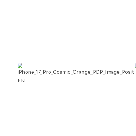
Open
media
1
in
modal