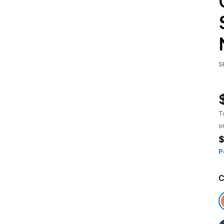
S
T
o
$
P
C