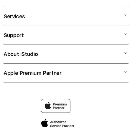
Services
SENANG303
SLOT GACOR
Support
AppleCare+
SLOT THAILAND
Corporate
SLOT ONLINE
About iStudio
My Account
SENANG303
SITUS GACOR
Collection & Delivery
Elush Service Provider
LINK GACOR
Apple Premium Partner
About Us
Returns & Exchanges
Financing Options
SLOT88
Find an iStudio near you
Contact Us
Trade-in
SLOT
Why Shop at iStudio
FAQ
Travellerâ€™s Reservation
Elush Corporate Website
Privacy Policy
Site Terms of Use