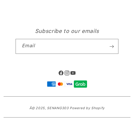
Subscribe to our emails
Email
Facebook
Instagram
YouTube
Payment
methods
Â© 2025,
SENANG303
Powered by Shopify