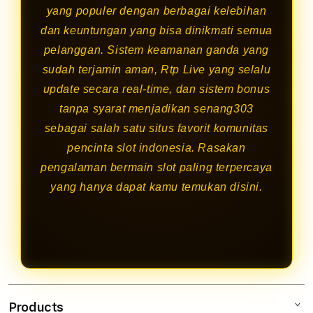
yang populer dengan berbagai kelebihan
dan keuntungan yang bisa dinikmati semua
pelanggan. Sistem keamanan ganda yang
sudah terjamin aman, Rtp Live yang selalu
update secara real-time, dan sistem bonus
tanpa syarat menjadikan senang303
sebagai salah satu situs favorit komunitas
pencinta slot indonesia. Rasakan
pengalaman bermain slot paling terpercaya
yang hanya dapat kamu temukan disini.
Products